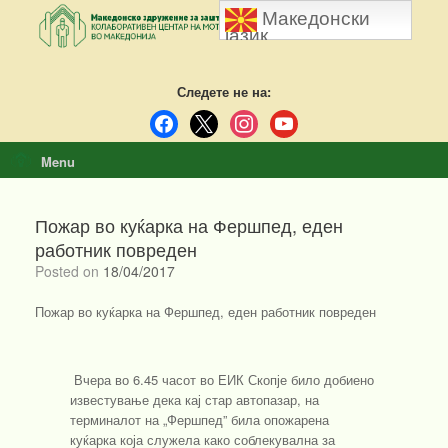
Skip
Македонски
to
јазик
content
Следете не на:
facebook
x
instagram
youtube
Menu
Пожар во куќарка на Фершпед, еден
работник повреден
Posted on
18/04/2017
Пожар во куќарка на Фершпед, еден работник повреден
Вчера во 6.45 часот во ЕИК Скопје било добиено
известување дека кај стар автопазар, на
терминалот на „Фершпед” била опожарена
куќарка која служела како соблекувална за