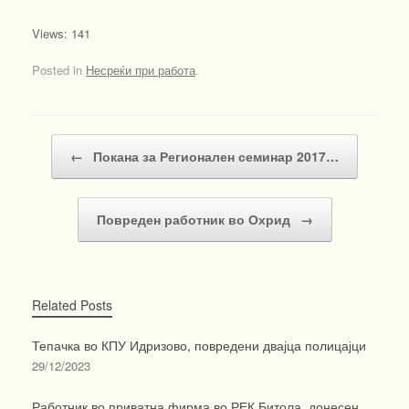
Views: 141
Posted in
Несреќи при работа
.
Post navigation
←
Покана за Регионален семинар 2017…
Повреден работник во Охрид
→
Related Posts
Тепачка во КПУ Идризово, повредени двајца полицајци
29/12/2023
Работник во приватна фирма во РЕК Битола, донесен