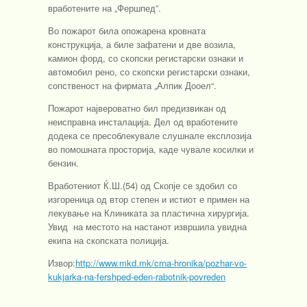
вработените на „Фершпед”.
Во пожарот била опожарена кровната
конструкција, а биле зафатени и две возила,
камион форд, со скопски регистарски ознаки и
автомобил рено, со скопски регистарски ознаки,
сопственост на фирмата „Алпик Дооел“.
Пожарот највероватно бил предизвикан од
неисправна инсталација. Дел од вработените
додека се пресоблекувале слушнале експлозија
во помошната просторија, каде чувале косилки и
бензин.
Вработениот Ќ.Ш.(54) од Скопје се здобил со
изгореница од втор степен и истиот е примен на
лекување на Клиниката за пластична хирургија.
Увид на местото на настанот извршила увидна
екипа на скопската полиција.
Извор:
http://www.mkd.mk/crna-hronika/pozhar-vo-
kukjarka-na-fershped-eden-rabotnik-povreden