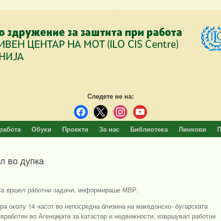
Следете не на:
facebook
x
instagram
youtube
работа
Обуки
Проекти
За нас
Библиотека
Линкови
П
л во дупка
ка вршел работни задачи, информираше МВР.
ра околу 14 часот во непосредна близина на македонско- бугарската
, вработен во Агенцијата за катастар и недвижности, извршувал работни