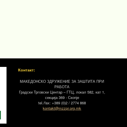
Контакт:
МАКЕДОНСКО ЗДРУЖЕНИЕ ЗА ЗАШТИТА ПРИ
РАБОТА
Градски Трговски Центар – ГТЦ, локал 582, кат 1,
секција 369 - Скопје
tel./fax: +389 (0)2 / 2774 868
kontakt@mzzpr.org.mk