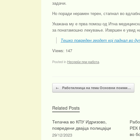
задачи.
Но поради нерамен терен, стапнал во вдлабн
Укажана му е прва помош од Итна медицинск
за понатамошно лекување. Извршен е увид на
Тешко повреден геодет кој паднал во ду
Views: 147
Posted in
Несреќи при работа
.
Post navigation
←
Работилница на тема Основни поими…
Related Posts
Тепачка во КПУ Идризово,
Рабо
повредени двајца полицајци
РЕК 
во б
29/12/2023