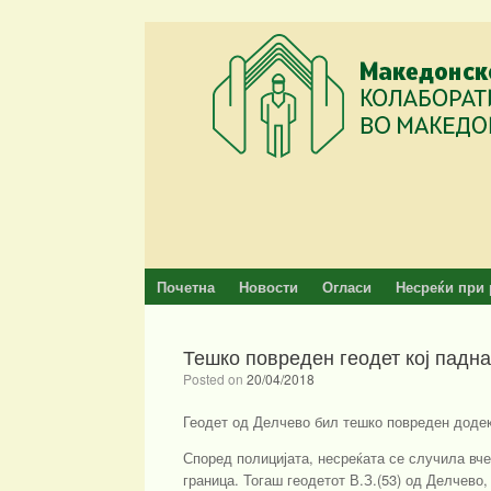
Skip
to
content
Почетна
Новости
Огласи
Несреќи при 
Тешко повреден геодет кој падна
Posted on
20/04/2018
Геодет од Делчево бил тешко повреден доде
Според полицијата, несреќата се случила вче
граница. Тогаш геодетот В.З.(53) од Делчево