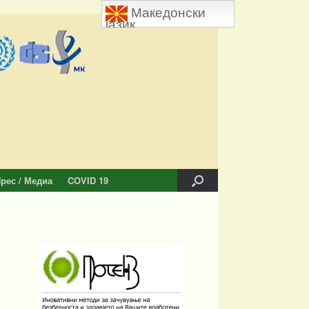
Македонски
јазик
рес / Медиа
COVID 19