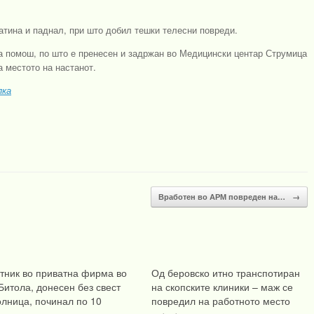
атина и паднал, при што добил тешки телесни повреди.
а помош, по што е пренесен и задржан во Медицински центар Струмица
 местото на настанот.
пка
Вработен во АРМ повреден на…
→
тник во приватна фирма во
Од беровско итно транспотиран
Битола, донесен без свест
на скопските клиники – маж се
олница, починал по 10
повредил на работното место