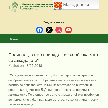
Skip
Македонски
to
јазик
content
Следете не на:
facebook
x
instagram
youtube
Menu
Полицаец тешко повреден во сообраќајката
со „шкода јети“
Posted on
16/05/2018
52-годишниот полицаец се здобил со сериозни повреди по
сообраќајката на патот Прилеп-Битола во која учествувало
возило во сопственост на Министерството за внатрешни
работи. 52-годишниот Б.Д. бил сопственик во полициската
„шкода јети“. По судирот со возило „пасат“, тој бил префрлен
во прилепската болница каде ортопед му констатирал тешки
телесни повреди.