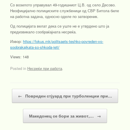
Со возилото управувал 49-годишниот Ц.В. од село Десово.
Неофицијално полициските службеници од СВР Битола биле
на работна задача, односно оделе по затвореник.
Од полицијата велат дека се уште не е утврдено што ја
предизвикало сообраќајната несреќа.
Извор:
https://fokus.mk/politsaets-teshko-povreden-vo-
soobrakajkata-so-shkoda-jeti/
Views: 148
Posted in
Несреќи при работа
.
Post navigation
←
Повреден стјуард при турболенции при…
Македонец се бори за живот,…
→