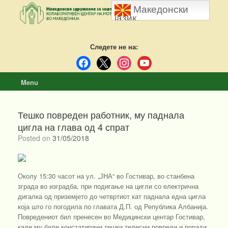
Skip
Македонски
to
јазик
content
Следете не на:
facebook
x
instagram
youtube
Menu
Тешко повреден работник, му паднала
цигла на глава од 4 спрат
Posted on
31/05/2018
Околу 15:30 часот на ул. „ЈНА“ во Гостивар, во станбена
зграда во изградба, при подигање на цигли со електрична
дигалка од приземјето до четвртиот кат паднала една цигла
која што го погодила по главата Д.П. од Република Албанија.
Повредениот бил пренесен во Медицински центар Гостивар,
каде му биле констатирани тешки телесни повреди и поради