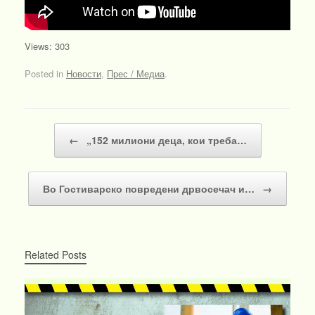
Views: 303
Posted in
Новости
,
Прес / Медиа
.
Post navigation
←
„152 милиони деца, кои треба…
Во Гостиварско повредени дрвосечач и…
→
Related Posts