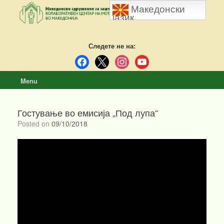
Skip
Македонски
to
јазик
content
Следете не на:
facebook
x
instagram
youtube
Menu
Гостување во емисија „Под лупа“
Posted on
09/10/2018