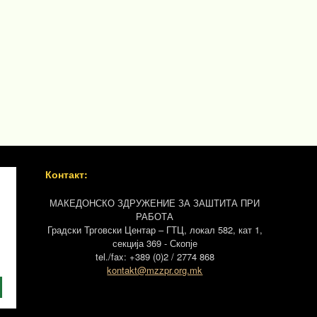
Контакт:
МАКЕДОНСКО ЗДРУЖЕНИЕ ЗА ЗАШТИТА ПРИ
РАБОТА
Градски Трговски Центар – ГТЦ, локал 582, кат 1,
секција 369 - Скопје
tel./fax: +389 (0)2 / 2774 868
kontakt@mzzpr.org.mk