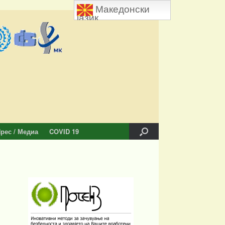
Македонски
јазик
рес / Медиа
COVID 19