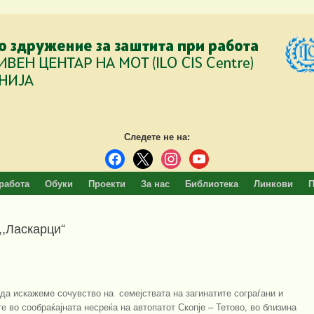
Следете не на:
facebook
x
instagram
youtube
работа
Обуки
Проекти
За нас
Библиотека
Линкови
П
,,Ласкарци“
да искажеме сочувство на семејствата на загинатите сограѓани и
 во сообраќајната несреќа на автопатот Скопје – Тетово, во близина