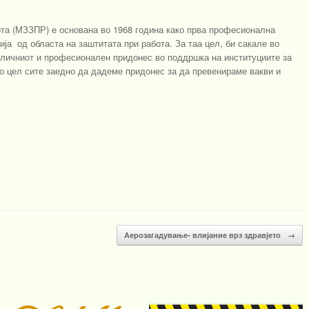
та (МЗЗПР) е основана во 1968 година како прва професионална
ија од областа на заштитата при работа. За таа цел, би сакале во
 личниот и професионален придонес во поддршка на институциите за
со цел сите заедно да дадеме придонес за да превенираме вакви и
Аерозагадување- влијание врз здравјето
→