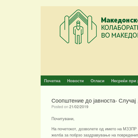
Skip
to
content
Почетна
Новости
Огласи
Несреќи при 
Соопштение до јавноста- Случај 
Posted on
21/02/2019
Почитувани,
На почетокот, дозволете од името на МЗЗПР 
желба за побрзо заздравување на повредените