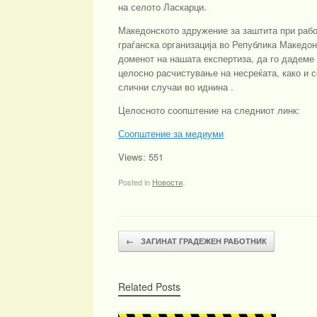
на селото Ласкарци.
Македонското здружение за заштита при рабо
граѓанска организација во Република Македон
доменот на нашата експертиза, да го дадеме
целосно расчистување на несреќата, како и 
слични случаи во иднина .
Целосното соопштение на следниот линк:
Соопштение за медиуми
Views: 551
Posted in
Новости
.
Post navigation
←
ЗАГИНАТ ГРАДЕЖЕН РАБОТНИК
Related Posts