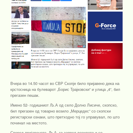
Вчера во 14.50 часот во СВР Скопје било пријавено дека на
крстосница на булеварот „Борис Трајковски“ и улица „4“, бил
прегазен пешак.
Имено 52- годишниот Љ.А од село Долно Лисиче, скопско,
бил прегазен од товарно возило „Мерцедес“ со скопски
регистарски ознаки, што претходно тој го управувал, по што
починал на местото.
Според пријавеното, Љ.А. го запрел возилото и со