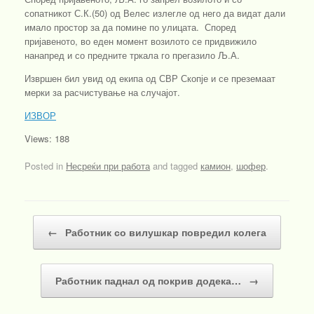
сопатникот С.К.(50) од Велес излегле од него да видат дали
имало простор за да помине по улицата. Според
пријавеното, во еден момент возилото се придвижило
нанапред и со предните тркала го прегазило Љ.А.
Извршен бил увид од екипа од СВР Скопје и се преземаат
мерки за расчистување на случајот.
ИЗВОР
Views: 188
Posted in
Несреќи при работа
and tagged
камион
,
шофер
.
Post navigation
←
Работник со вилушкар повредил колега
Работник паднал од покрив додека…
→