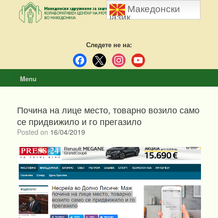
Skip
Македонски
to
јазик
content
Следете не на:
facebook
x
instagram
youtube
Menu
Почина на лице место, товарно возило само
се придвижило и го прегазило
Posted on
16/04/2019