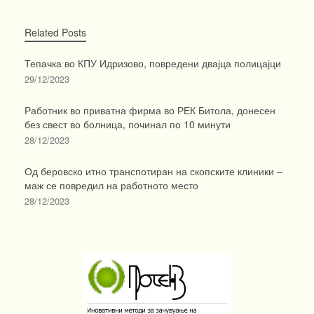
Related Posts
Тепачка во КПУ Идризово, повредени двајца полицајци
29/12/2023
Работник во приватна фирма во РЕК Битола, донесен
без свест во болница, починал по 10 минути
28/12/2023
Од беровско итно транспотиран на скопските клиники –
маж се повредил на работното место
28/12/2023