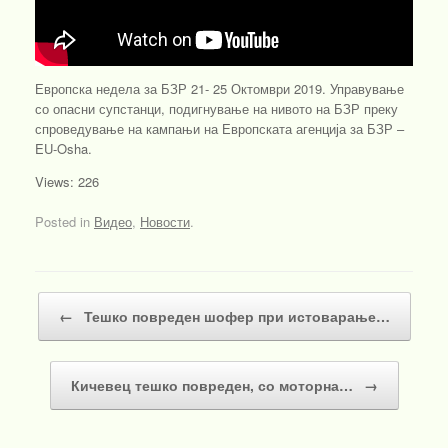
Европска недела за БЗР 21- 25 Октомври 2019. Управување
со опасни супстанци, подигнување на нивото на БЗР преку
спроведување на кампањи на Европската агенција за БЗР –
EU-Osha.
Views: 226
Posted in
Видео
,
Новости
.
Post navigation
←
Тешко повреден шофер при истоварање…
Кичевец тешко повреден, со моторна…
→