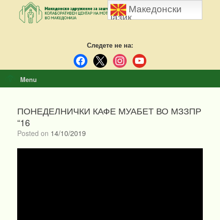
Skip
Македонски
to
јазик
content
Следете не на:
facebook
x
instagram
youtube
Menu
ПОНЕДЕЛНИЧКИ КАФЕ МУАБЕТ ВО МЗЗПР
“16
Posted on
14/10/2019