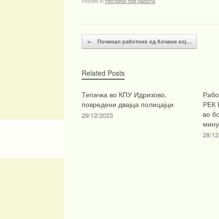
Posted in
Несреќи при работа
.
Post navigation
←
Починал работник од Кочани кој…
Related Posts
Тепачка во КПУ Идризово,
Рабо
повредени двајца полицајци
РЕК 
во б
29/12/2023
мину
28/12