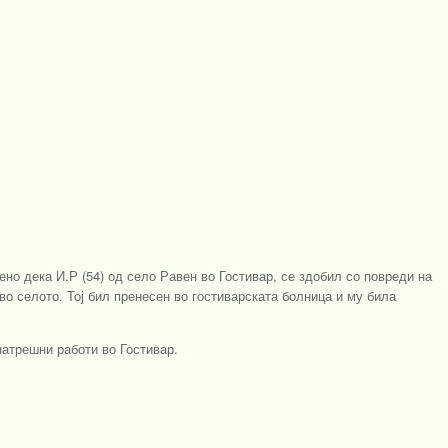
ено дека И.Р (54) од село Равен во Гостивар, се здобил со повреди на
во селото. Тој бил пренесен во гостиварската болница и му била
атрешни работи во Гостивар.