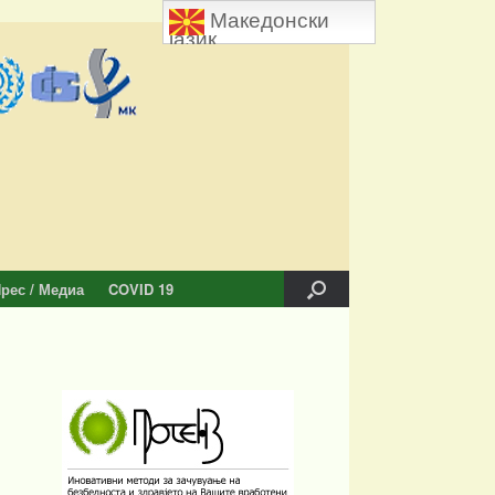
Македонски
јазик
рес / Медиа
COVID 19