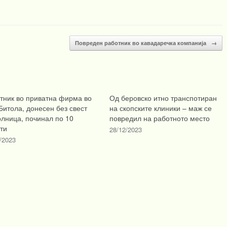
Повреден работник во кавадаречка компанија
→
тник во приватна фирма во
Од беровско итно транспотиран
Битола, донесен без свест
на скопските клиники – маж се
олница, починал по 10
повредил на работното место
ти
28/12/2023
/2023