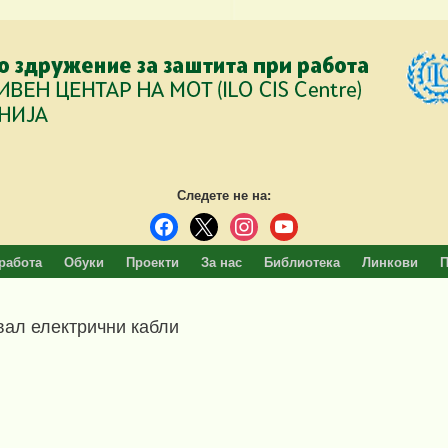
Следете не на:
facebook
x
instagram
youtube
работа
Обуки
Проекти
За нас
Библиотека
Линкови
П
вал електрични кабли