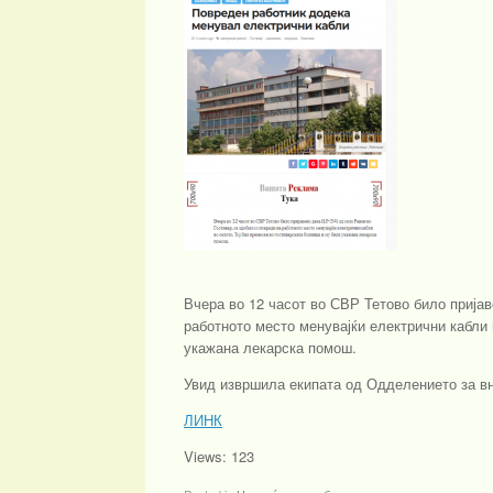
Вчера во 12 часот во СВР Тетово било пријав
работното место менувајќи електрични кабли 
укажана лекарска помош.
Увид извршила екипата од Одделението за вн
ЛИНК
Views: 123