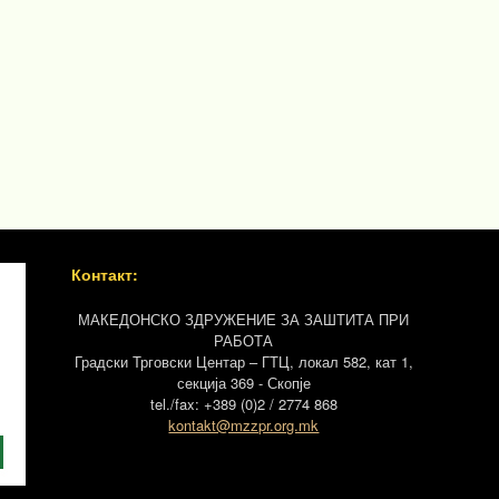
Контакт:
МАКЕДОНСКО ЗДРУЖЕНИЕ ЗА ЗАШТИТА ПРИ
РАБОТА
Градски Трговски Центар – ГТЦ, локал 582, кат 1,
секција 369 - Скопје
tel./fax: +389 (0)2 / 2774 868
kontakt@mzzpr.org.mk