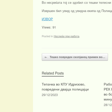
Во несреќата тој се здобил со тешки телесни
Извршен бил увид од увидна екипа од Полици
ИЗВОР
Views: 91
Posted in
Несреќи при работа
.
Post navigation
←
Тешко повреден скопјанец примен во…
Related Posts
Тепачка во КПУ Идризово,
Рабо
повредени двајца полицајци
РЕК 
во б
29/12/2023
мину
28/12