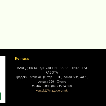
Контакт:
МАКЕДОНСКО ЗДРУЖЕНИЕ ЗА ЗАШТИТА ПРИ
РАБОТА
Градски Трговски Центар – ГТЦ, локал 582, кат 1,
секција 369 - Скопје
tel./fax: +389 (0)2 / 2774 868
kontakt@mzzpr.org.mk