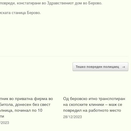
 повреди, констатирани во Здравствениот дом во Берово.
ската станица Берово.
Тешко повреден полицаец
→
тник во приватна фирма во
Од беровско итно транспотиран
Битола, донесен без свест
на скопските клиники – маж се
олница, починал по 10
повредил на работното место
ти
28/12/2023
/2023