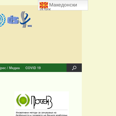
Македонски
јазик
рес / Медиа
COVID 19