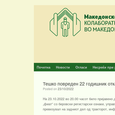
Skip
to
content
Почетна
Новости
Огласи
Несреќи при 
Тешко повреден 22 годишник отк
Posted on
23/10/2022
На 23.10.2022 во 20.00 часот било пријавено 
„фиат“ со беровски регистарски ознаки, управ
превезувал на задниот дел од тракторот, и