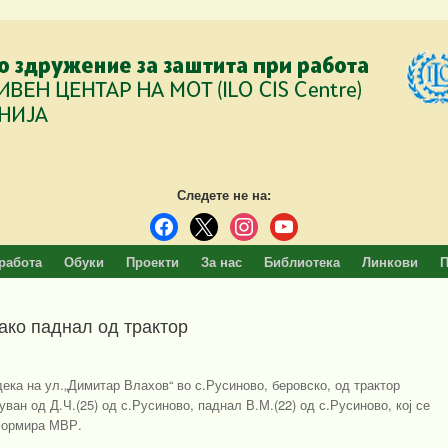
Следете не на:
facebook
x
instagram
youtube
работа
Обуки
Проекти
За нас
Библиотека
Линкови
П
ако паднал од трактор
дека на ул.„Димитар Влахов“ во с.Русиново, беровско, од трактор
уван од Д.Ч.(25) од с.Русиново, паднал В.М.(22) од с.Русиново, кој се
нформира МВР.