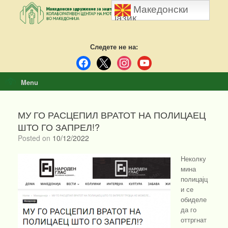
Skip
Македонски
to
јазик
content
Следете не на:
facebook
x
instagram
youtube
Menu
МУ ГО РАСЦЕПИЛ ВРАТОТ НА ПОЛИЦАЕЦ
ШТО ГО ЗАПРЕЛ!?
Posted on
10/12/2022
Неколку
мина
полицајц
и се
обиделе
да го
оттргнат