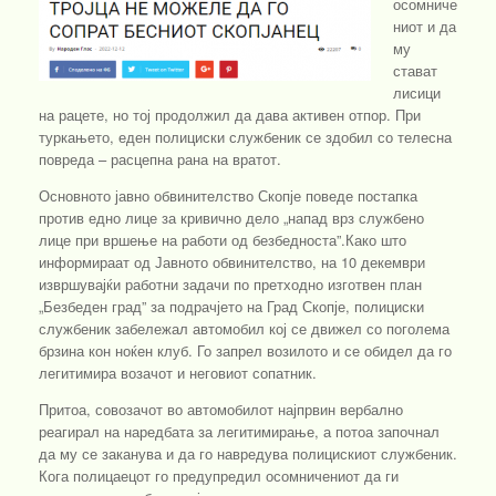
осомниче
ниот и да
му
стават
лисици
на рацете, но тој продолжил да дава активен отпор. При
туркањето, еден полициски службеник се здобил со телесна
повреда – расцепна рана на вратот.
Основното јавно обвинителство Скопје поведе постапка
против едно лице за кривично дело „напад врз службено
лице при вршење на работи од безбедноста”.Како што
информираат од Јавното обвинителство, на 10 декември
извршувајќи работни задачи по претходно изготвен план
„Безбеден град” за подрачјето на Град Скопје, полициски
службеник забележал автомобил кој се движел со поголема
брзина кон ноќен клуб. Го запрел возилото и се обидел да го
легитимира возачот и неговиот сопатник.
Притоа, совозачот во автомобилот најпрвин вербално
реагирал на наредбата за легитимирање, а потоа започнал
да му се заканува и да го навредува полицискиот службеник.
Кога полицаецот го предупредил осомничениот да ги