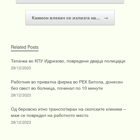
Камион влекач се излизга на…
→
Related Posts
Тепачка во КПУ Идризово, повредени двајца полицајци
29/12/2023
Работник во приватна фирма во РЕК Битола, донесен
без свест во болница, починал по 10 минути
28/12/2023
Од беровско итно транспотиран на скопските клиники –
маж се повредил на работното место
28/12/2023