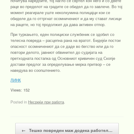
почитува наредбите, тој нагло се свртел кон него и со двете
раце во пределот на градите се обидел да го завлече. Во тој
момент реагирале уште неколкумина полицајци кои се
обиделе да го оттргнат осомничениот и да му стават лисици
на рацете, но тој продолжил да дава активен отпор.
При туркањето, еден полициски службеник се здобил со
телесна повреда – расцепна рана на вратот. Бидејќи постои
опасност осомничениот да се даде во бегство или да го
повтори делото, јавниот обвинител до судијата на
претходната постапка од Основниот кривичен суд Скопје
достави предлог за определување мерка притвор – се
наведува во соопштението.
ЛИНК
Views: 152
Posted in
Несреќи при работа
.
Post navigation
←
Тешко повреден маж додека работел…