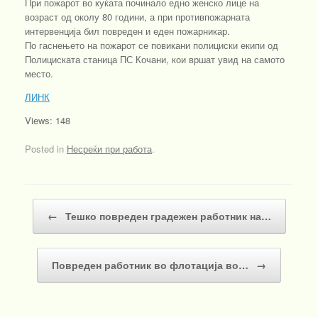
При пожарот во куќата починало едно женско лице на
возраст од околу 80 години, а при противпожарната
интервенција бил повреден и еден пожарникар.
По гаснењето на пожарот се повикани полициски екипи од
Полициската станица ПС Кочани, кои вршат увид на самото
место.
ЛИНК
Views: 148
Posted in
Несреќи при работа
.
Post navigation
←
Тешко повреден градежен работник на…
Повреден работник во флотација во…
→