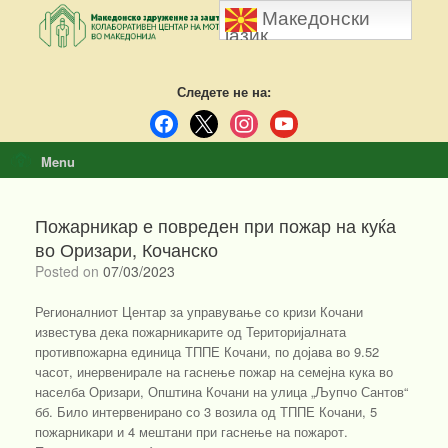
Skip
Македонски
to
јазик
content
Следете не на:
facebook
x
instagram
youtube
Menu
Пожарникар е повреден при пожар на куќа
во Оризари, Кочанско
Posted on
07/03/2023
Регионалниот Центар за управување со кризи Кочани
известува дека пожарникарите од Територијалната
противпожарна единица ТППЕ Кочани, по дојава во 9.52
часот, инервенирале на гаснење пожар на семејна кука во
населба Оризари, Општина Кочани на улица „Љупчо Сантов“
бб. Било интервенирано со 3 возила од ТППЕ Кочани, 5
пожарникари и 4 мештани при гаснење на пожарот.