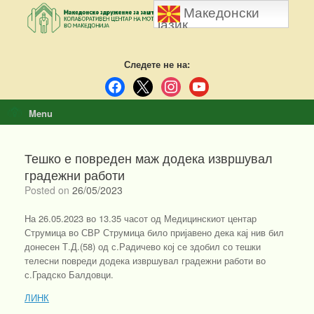
Skip
Македонски
to
јазик
content
Следете не на:
facebook
x
instagram
youtube
Menu
Тешко е повреден маж додека извршувал
градежни работи
Posted on
26/05/2023
На 26.05.2023 во 13.35 часот од Медицинскиот центар
Струмица во СВР Струмица било пријавено дека кај нив бил
донесен Т.Д.(58) од с.Радичево кој се здобил со тешки
телесни повреди додека извршувал градежни работи во
с.Градско Балдовци.
ЛИНК