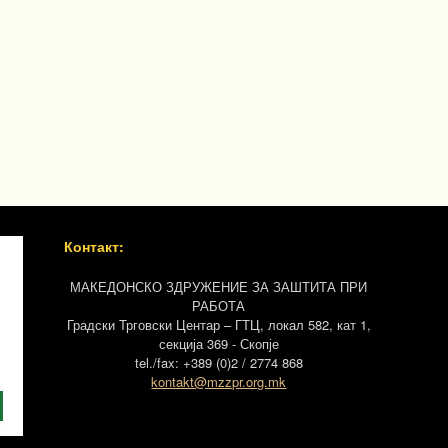
Контакт:
МАКЕДОНСКО ЗДРУЖЕНИЕ ЗА ЗАШТИТА ПРИ
РАБОТА
Градски Трговски Центар – ГТЦ, локал 582, кат 1,
секција 369 - Скопје
tel./fax: +389 (0)2 / 2774 868
kontakt@mzzpr.org.mk