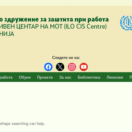
Следете не на:
facebook
x
instagram
youtube
работа
Обуки
Проекти
За нас
Библиотека
Линкови
П
Perhaps searching can help.