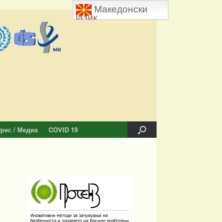
Македонски
јазик
рес / Медиа
COVID 19