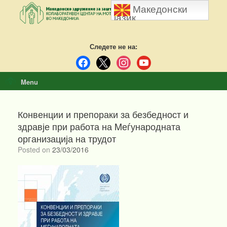
Skip
Македонски
to
јазик
content
Следете не на:
facebook
x
instagram
youtube
Menu
Конвенции и препораки за безбедност и
здравје при работа на Mеѓународната
организација на трудот
Posted on
23/03/2016