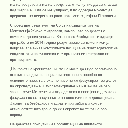
малку ресусрси и малку средства, отколку тие да се ставаат
под ‘чергиче’ и да се кумулираат, и во одреден момент да
прераснат во несреќа на работното место“, изјави Петковски.
Според претседателот на Сојуз на Синдикатите на
Македонија Живко Митревски, кампањата во делот на
измени и дополнувања на Законот за безбедност и здравје
при работа во 2014 година резултираше со измени кои ја
поврзаа и зајакнаа контролната позиција на претседателот на
синдикатот и на синдикалните организации генерално во
претпријатието.
„На крајот на краиштата ништо не може да биде реализирано
ако сите заеднички социјални партнери а посебно на
основното ниво, на локално ниво не се фокусираат во делот
на спроведување и имплементриање на измените на овој
закон“, рече Митревски и додаде дека и оваа јавна дебата се
фокусира во остварувањето на овие измени и дополнувања
Законот за безбедност и здравје при работа и кои се
активностите што треба да се направат во текот на овој
период.
На дебатата присутни беа организации на цивилното