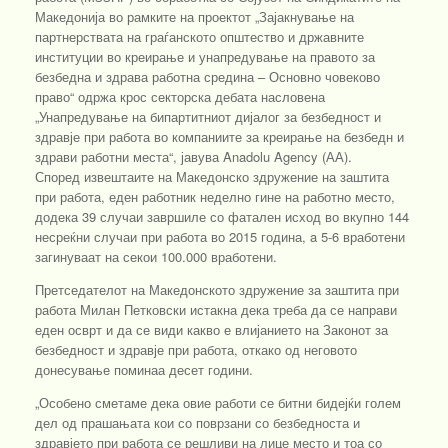
Македонија во рамките на проектот „Зајакнување на
партнерствата на граѓанското општество и државните
институции во креирање и унапредување на правото за
безбедна и здрава работна средина – Основно човеково
право“ одржа крос секторска дебата насловена
„Унапредување на бипартитниот дијалог за безбедност и
здравје при работа во компаниите за креирање на безбедн и
здрави работни места“, јавува Anadolu Agency (АА).
Според извештаите на Македонско здружение на заштита
при работа, еден работник неделно гине на работно место,
додека 39 случаи завршиле со фатален исход во вкупно 144
несреќни случаи при работа во 2015 година, a 5-6 вработени
загинуваат на секои 100.000 вработени.
Претседателот на Македонското здружение за заштита при
работа Милан Петковски истакна дека треба да се направи
еден осврт и да се види какво е влијанието на Законот за
безбедност и здравје при работа, откако од неговото
донесување поминаа десет години.
„Особено сметаме дека овие работи се битни бидејќи голем
дел од прашањата кои со поврзани со безбедноста и
здравјето при работа се решливи на лице место и тоа со