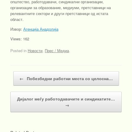
општество, работодавачи, синдикални организации,
организации за образование, медиуми, претставници на
релевантните сектори и други претставници од истата
област.
Извор:
Агенција Анадолија
Views: 162
Posted in
Новости
,
Прес / Медиа
.
Post navigation
←
Побезбедни работни места со целосна…
Дијалог меѓу работодавачите и синдикатите…
→