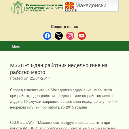
Skip
Македонски
to
јазик
content
Следете не на:
facebook
x
instagram
youtube
Menu
МЗЗПР: Еден работник неделно гине на
работно место
Posted on
25/01/2017
Според извештаите на Македонско здружение на заштита
при работа, еден работник неделно гине на работно место,
додека 39 случаи завршиле со фатален исход во вкупно 144
несреќни случаи при работа во 2015 година
СКОПЈЕ (АА) – Македонското здружение за заштита при
работа (МЗЗПР) во соработка со Сојузот на Синдикатите на