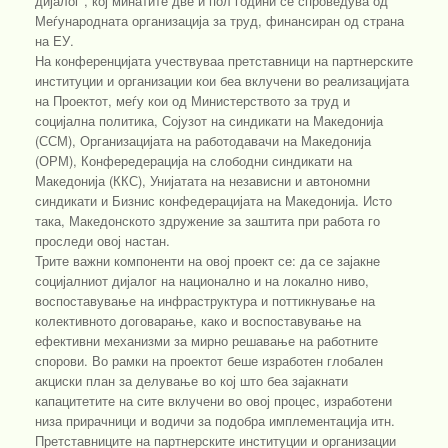
дијалог“, кој минатите две и пол години се спроведува од
Меѓународната организација за труд, финансиран од страна
на ЕУ.
На конференцијата учествуваа претставници на партнерските
институции и организации кои беа вклучени во реализацијата
на Проектот, меѓу кои од Министерството за труд и
социјална политика, Сојузот на синдикати на Македонија
(ССМ), Организацијата на работодавачи на Македонија
(ОРМ), Конфередерација на слободни синдикати на
Македонија (ККС), Унијатата на независни и автономни
синдикати и Бизнис конфедерацијата на Македонија. Исто
така, Македонското здружение за заштита при работа го
проследи овој настан.
Трите важни компоненти на овој проект се: да се зајакне
социјалниот дијалог на национално и на локално ниво,
воспоставување на инфраструктура и поттикнување на
колективното договарање, како и воспоставување на
ефективни механизми за мирно решавање на работните
спорови. Во рамки на проектот беше изработен глобален
акциски план за делување во кој што беа зајакнати
капацитетите на сите вклучени во овој процес, изработени
низа прирачници и водичи за подобра имплементација итн.
Претставниците на партнерските институции и организации