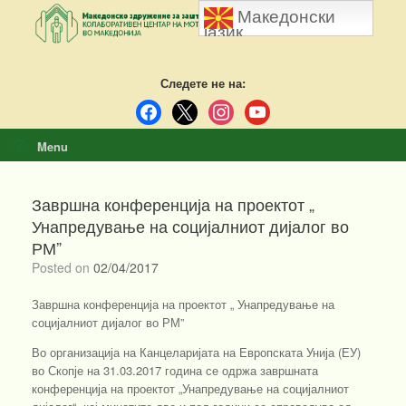
Skip
Македонски
to
јазик
content
Следете не на:
facebook
x
instagram
youtube
Menu
Завршна конференција на проектот „
Унапредување на социјалниот дијалог во
РМ”
Posted on
02/04/2017
Завршна конференција на проектот „ Унапредување на
социјалниот дијалог во РМ”
Во организација на Канцеларијата на Европската Унија (ЕУ)
во Скопје на 31.03.2017 година се одржа завршната
конференција на проектот „Унапредување на социјалниот