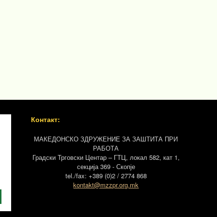
Контакт:
МАКЕДОНСКО ЗДРУЖЕНИЕ ЗА ЗАШТИТА ПРИ
РАБОТА
Градски Трговски Центар – ГТЦ, локал 582, кат 1,
секција 369 - Скопје
tel./fax: +389 (0)2 / 2774 868
kontakt@mzzpr.org.mk