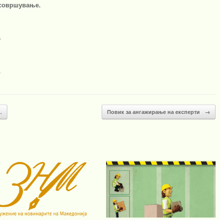
усовршување.
а
.
…
Повик за ангажирање на експерти
→