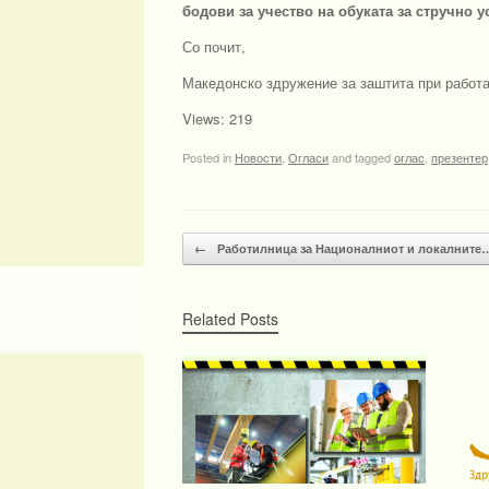
бодови за учество на обуката за стручно 
Со почит,
Македонско здружение за заштита при работ
Views: 219
Posted in
Новости
,
Огласи
and tagged
оглас
,
презентер
Post navigation
←
Работилница за Националниот и локалните
Related Posts