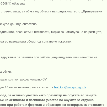
-3608/4) објавува
– стручно лице, за обука од областа на градежништвото
„Привремени
чекува да биде опфатено:
дилиште, опасности и штетности, мерки за намалување на ризиците,
а во наведената област од сопствено искуство.
здружение за заштита при работа (индивидуални или членство на
а обуки.
тават кратко професионално CV.
г до 15 часот на електронската пошта
training@mzzpr.org.mk
бода, за активно учество како презентер на обуката во земјата
е на активното и пасивното учество во обуките за стручно
ост при работа и формата и образецот на потврдата за стекнатите