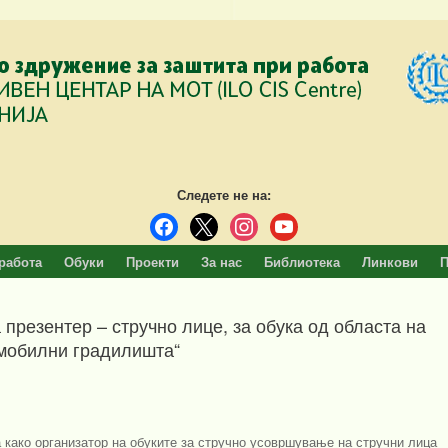
Следете не на:
facebook
x
instagram
youtube
работа
Обуки
Проекти
За нас
Библиотека
Линкови
П
 презентер – стручно лице, за обука од областа на
мобилни градилишта“
 како организатор на обуките за стручно усовршување на стручни лица