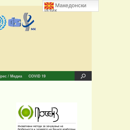
Македонски
јазик
рес / Медиа
COVID 19