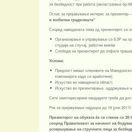
за безбедност при работа (овластување бр.08
Оглас за пројавување интерес за презентер 
и мобилни градилишта“
Според наведената тема од презентерот се о
Организирање и управување со БЗР на гра
студија на случај, работни вежби.
Слобода на презентерот да опфати прашањ
Услови
:
Предност имаат членовите на Македонско 
компанијата каде се вработени);
Искуство во наведената област;
Искуство во презентирање, оддржување н
Сите заинтересирани кандидати треба да дос
Рок за пријавување најдоцна до 19 јуни 2017
Презентерот на обуката ќе се стекне со 20 
според Правилникот за начинот на бодувањ
усовршување на стручните лица за безбедн