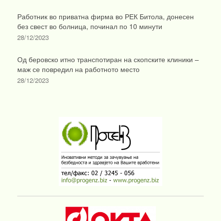
Работник во приватна фирма во РЕК Битола, донесен
без свест во болница, починал по 10 минути
28/12/2023
Од беровско итно транспотиран на скопските клиники –
маж се повредил на работното место
28/12/2023