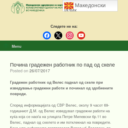
Skip
Македонски
to
јазик
content
Следете не на:
facebook
x
instagram
youtube
Menu
Почина градежен работник по пад од скеле
Posted on
26/07/2017
Градежен работник од Велес паднал од скеле при
изведување градежни работи и починал од здобиените
повреди.
Според информацијата од СВР Велес, околу 9 часот 69-
годишниот Д.М. од Велес изведувал градежни работи на
куќа која се наоѓа на улицата Петре Милевски бр.11 во
Велес, паднал од скелето и им потклекнал на повредите.
Како што информира портпаролот Верољуб Додевски, по