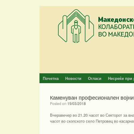
Skip
to
content
Почетна
Новости
Огласи
Несреќи при 
Каменуван професионален војник
Posted on
19/03/2018
Вчеравечер во 21.20 часот во Секторот за вн
часот во скопското село Петровец во касарн