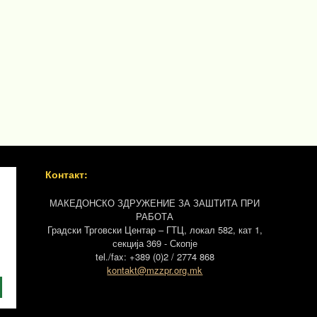
Контакт:
МАКЕДОНСКО ЗДРУЖЕНИЕ ЗА ЗАШТИТА ПРИ
РАБОТА
Градски Трговски Центар – ГТЦ, локал 582, кат 1,
секција 369 - Скопје
tel./fax: +389 (0)2 / 2774 868
kontakt@mzzpr.org.mk