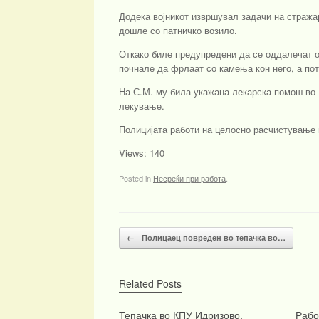
Додека војникот извршувал задачи на стража
дошле со патничко возило.
Откако биле предупредени да се оддалечат од
почнале да фрлаат со камења кон него, а по
На С.М. му била укажана лекарска помош во 
лекување.
Полицијата работи на целосно расчистување 
Views: 140
Posted in
Несреќи при работа
.
Post navigation
←
Полицаец повреден во тепачка во…
Related Posts
Тепачка во КПУ Идризово,
Рабо