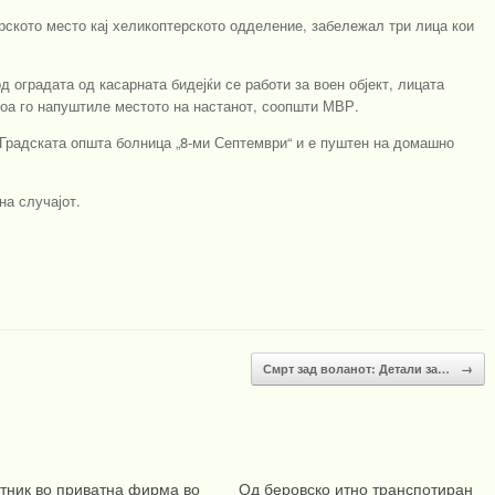
рското место кај хеликоптерското одделение, забележал три лица кои
 оградата од касарната бидејќи се работи за воен објект, лицата
тоа го напуштиле местото на настанот, соопшти МВР.
Градската општа болница „8-ми Септември“ и е пуштен на домашно
на случајот.
Смрт зад воланот: Детали за…
→
тник во приватна фирма во
Од беровско итно транспотиран