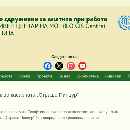
Следете не на:
facebook
x
instagram
youtube
работа
Обуки
Проекти
За нас
Библиотека
Линкови
П
 во касарната „Страшо Пинџур“
атрешни работи Скопје било пријавено дека истиот ден околу 18.30
ата „Страшо Пинџур” бил повреден професионален војник.