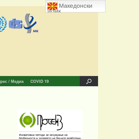
Македонски
јазик
рес / Медиа
COVID 19