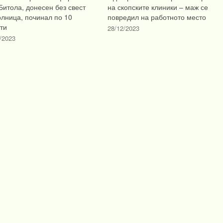
Битола, донесен без свест
на скопските клиники – маж се
олница, починал по 10
повредил на работното место
ти
28/12/2023
/2023