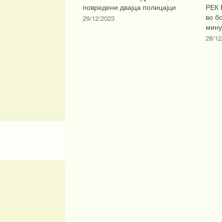
повредени двајца полицајци
РЕК 
во б
29/12/2023
мину
28/12