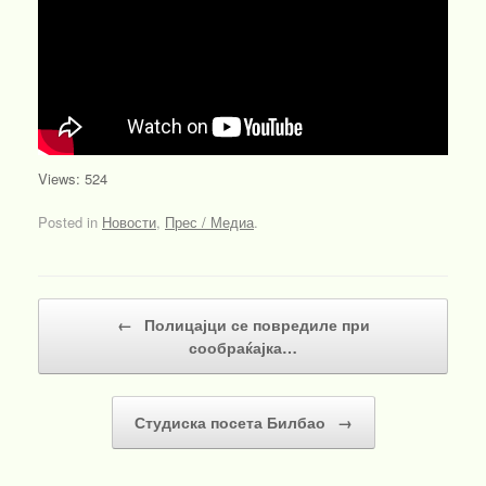
Views: 524
Posted in
Новости
,
Прес / Медиа
.
Post navigation
←
Полицајци се повредиле при
сообраќајка…
Студиска посета Билбао
→