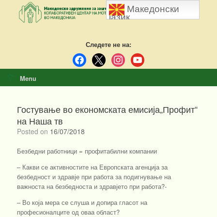
Skip
Македонски
to
јазик
content
Следете не на:
facebook
x
instagram
youtube
Menu
Гостување во економската емисија„Профит“
на Наша тв
Posted on
16/07/2018
Безбедни работници = профитабилни компании
– Какви се активностите на Европската агенција за
безбедност и здравје при работа за подигнување на
важноста на безбедноста и здравјето при работа?-
– Во која мера се слуша и допира гласот на
професионалците од оваа област?