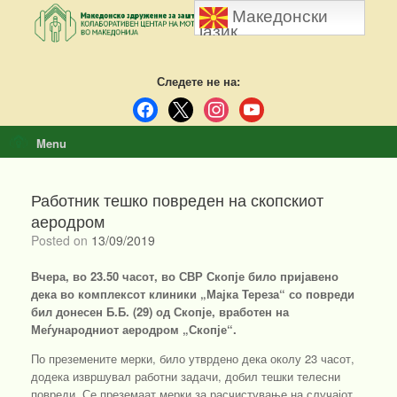
Skip
Македонски
to
јазик
content
Следете не на:
facebook
x
instagram
youtube
Menu
Работник тешко повреден на скопскиот
аеродром
Posted on
13/09/2019
Вчера, во 23.50 часот, во СВР Скопје било пријавено
дека во комплексот клиники „Мајка Тереза“ со повреди
бил донесен Б.Б. (29) од Скопје, вработен на
Меѓународниот аеродром „Скопје“.
По преземените мерки, било утврдено дека околу 23 часот,
додека извршувал работни задачи, добил тешки телесни
повреди. Се преземаат мерки за расчистување на случајот.