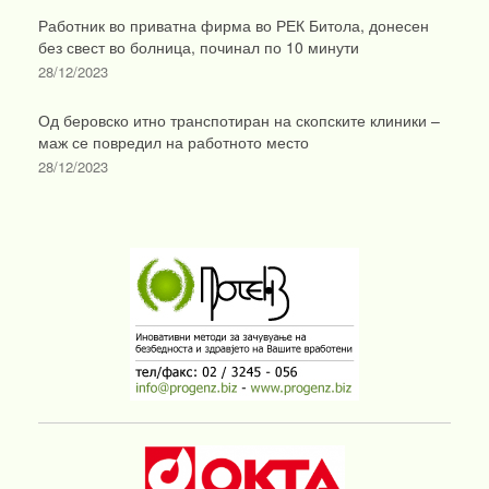
Работник во приватна фирма во РЕК Битола, донесен
без свест во болница, починал по 10 минути
28/12/2023
Од беровско итно транспотиран на скопските клиники –
маж се повредил на работното место
28/12/2023