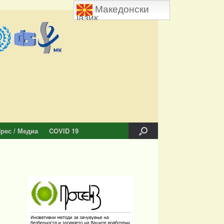
Македонски
јазик
рес / Медиа
COVID 19