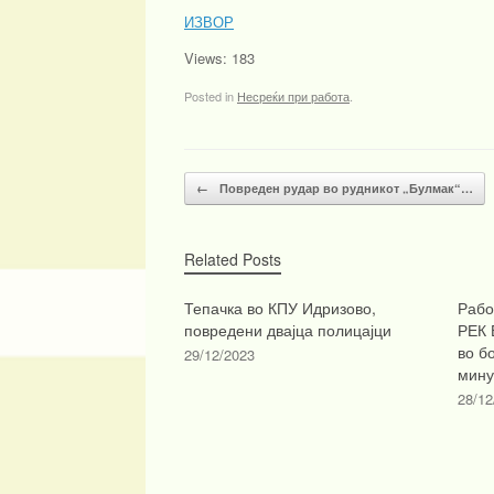
ИЗВОР
Views: 183
Posted in
Несреќи при работа
.
Post navigation
←
Повреден рудар во рудникот „Булмак“…
Related Posts
Тепачка во КПУ Идризово,
Рабо
повредени двајца полицајци
РЕК 
во б
29/12/2023
мину
28/12