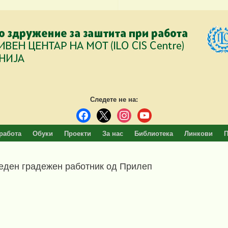
Следете не на:
facebook
x
instagram
youtube
работа
Обуки
Проекти
За нас
Библиотека
Линкови
П
реден градежен работник од Прилеп