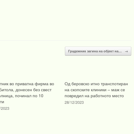
Градежник загина на објект на…
→
тник во приватна фирма во
Од беровско итно транспотиран
Битола, донесен без свест
на скопските клиники – маж се
олница, починал по 10
повредил на работното место
ти
28/12/2023
/2023