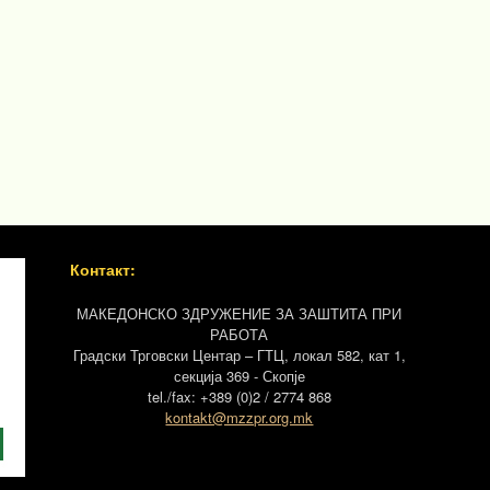
Контакт:
МАКЕДОНСКО ЗДРУЖЕНИЕ ЗА ЗАШТИТА ПРИ
РАБОТА
Градски Трговски Центар – ГТЦ, локал 582, кат 1,
секција 369 - Скопје
tel./fax: +389 (0)2 / 2774 868
kontakt@mzzpr.org.mk