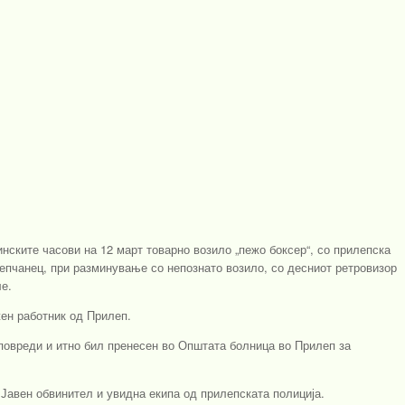
инските часови на 12 март товарно возило „пежо боксер“, со прилепска
лепчанец, при разминување со непознато возило, со десниот ретровизор
е.
ен работник од Прилеп.
 повреди и итно бил пренесен во Општата болница во Прилеп за
Јавен обвинител и увидна екипа од прилепската полиција.