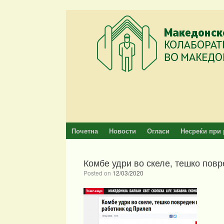
Skip
to
content
Почетна
Новости
Огласи
Несреќи при 
Комбе удри во скеле, тешко пов
Posted on
12/03/2020