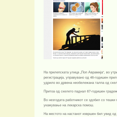
На прилепската улица „Поп Аврамија“, во утр
регистрација, управувано од 46-годишен при
удрилo во дрвена необележана талпа од скел
Притоа од скелето паднал 67-годишен градеж
Во незгодата работникот се здобил со тешки
укажување на лекарска помош.
На местото на настанот извршен бил увид од 