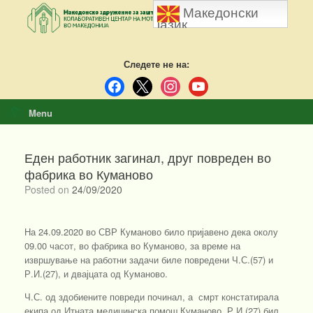
Skip
Македонски
to
јазик
content
Следете не на:
facebook
x
instagram
youtube
Menu
Еден работник загинал, друг повреден во
фабрика во Куманово
Posted on
24/09/2020
На 24.09.2020 во СВР Куманово било пријавено дека околу
09.00 часот, во фабрика во Куманово, за време на
извршување на работни задачи биле повредени Ч.С.(57) и
Р.И.(27), и двајцата од Куманово.
Ч.С. од здобиените повреди починал, а смрт констатирала
екипа од Итната медицинска помош Куманово. Р.И.(27) бил