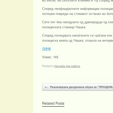
во Велес на скопските клиники и тој според 
Според неофицијалните информации полицаецо
потешки повреди на стомакот останал во бол
Сите пет беа нападнати од дрвокрадци од кои
полициската станица Чашка.
Според полицијата напаѓачите се граѓани кои
полициска екипа од Чашка, отишла на интерве
ЛИНК
Views: 165
Posted in
Несреќи при работа
.
Post navigation
←
Реализирана дводневна обука за “ПРОЦЕН
Related Posts