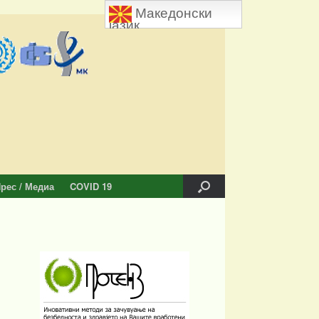
Македонски
јазик
рес / Медиа
COVID 19