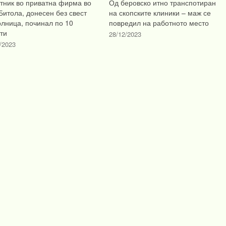
тник во приватна фирма во
Од беровско итно транспотиран
Битола, донесен без свест
на скопските клиники – маж се
олница, починал по 10
повредил на работното место
ти
28/12/2023
/2023