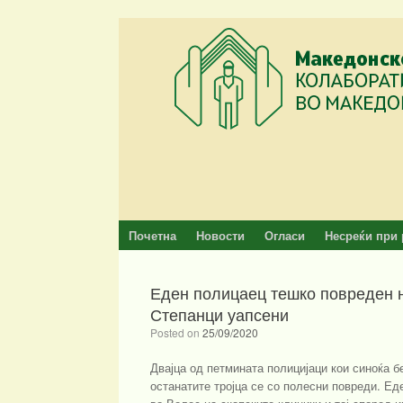
Skip
to
content
Почетна
Новости
Огласи
Несреќи при 
Еден полицаец тешко повреден на
Степанци уапсени
Posted on
25/09/2020
Двајца од петмината полицијаци кои синоќа б
останатите тројца се со полесни повреди. Е