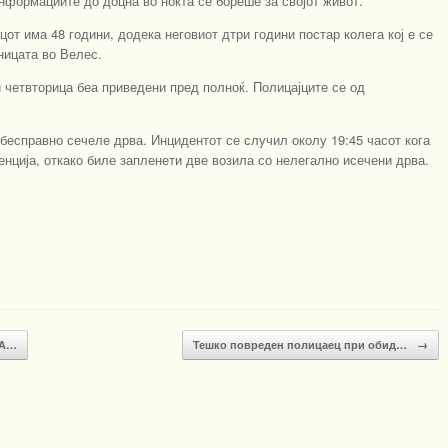
информациите до доцна во ноќта се бореше за својот живот.
т има 48 години, додека неговиот дтри години постар колега кој е се
ницата во Велес.
 четвторица беа приведени пред полноќ. Полицајците се од
 бесправно сечеле дрва. Инцидентот се случил околу 19:45 часот кога
нција, откако биле запленети две возила со нелегално исечени дрва.
КА…
Тешко повреден полицаец при обид…
→