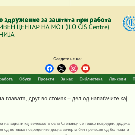
Следете не на:
facebook
x
instagram
youtube
работа
Обуки
Проекти
За нас
Библиотека
Линкови
П
 главата, друг во стомак – дел од напаѓачите кај
еа нападнати кај велешкото село Степанци се тешко повредни, додека
ден од потешко повредените доцна вечерта бил пренесен од болницата