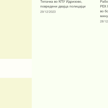
Тепачка во КПУ Идризово,
Рабо
повредени двајца полицајци
РЕК 
во б
29/12/2023
мину
28/12