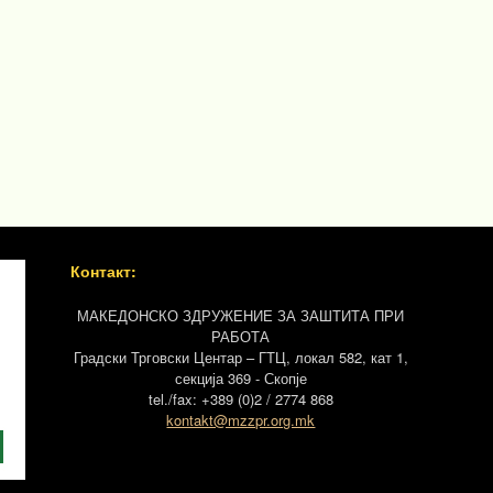
Контакт:
МАКЕДОНСКО ЗДРУЖЕНИЕ ЗА ЗАШТИТА ПРИ
РАБОТА
Градски Трговски Центар – ГТЦ, локал 582, кат 1,
секција 369 - Скопје
tel./fax: +389 (0)2 / 2774 868
kontakt@mzzpr.org.mk