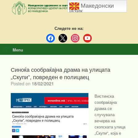
Skip
Македонски
to
јазик
content
Следете не на:
facebook
x
instagram
youtube
Menu
Синоќа сообраќајна драма на улицата
„Скупи“, повреден е полицаец
Posted on
18/02/2021
Вистинска
сообраќајна
драма се
случувала
вечерва на
скопската улица
„Скупи“, која е