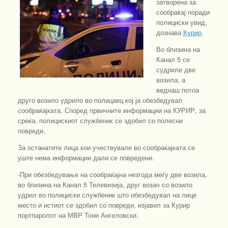
затворена за
сообраќај поради
полициски увид,
дознава
Курир
.
Во близина на
Канал 5 се
судриле две
возила, а
веднаш потоа
друго возило удрило во полицаец кој ја обезбедувал
сообраќајката. Според првичните информации на КУРИР, за
среќа, полицискиот службеник се здобил со полесни
повреди.
За останатите лица кои учествувале во сообраќајката се
уште нема информации дали се повредени.
-При обезбедување на сообраќајна незгода меѓу две возила,
во близина на Канал 5 Телевизија, друг возач со возило
удрил во полициски службеник што обезбедувал на лице
место и истиот се здобил со повреди, изјавил за Курир
портпаролот на МВР Тони Ангеловски.