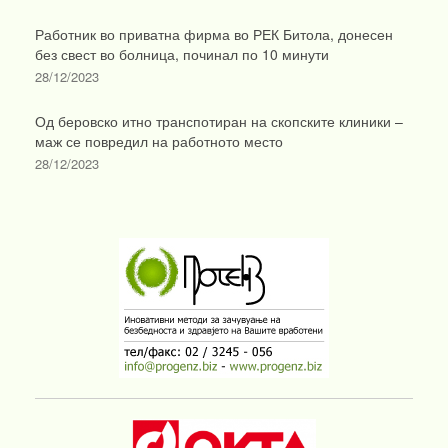
Работник во приватна фирма во РЕК Битола, донесен
без свест во болница, починал по 10 минути
28/12/2023
Од беровско итно транспотиран на скопските клиники –
маж се повредил на работното место
28/12/2023