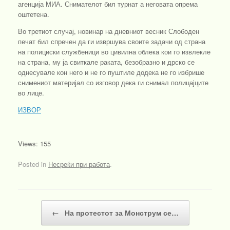
агенција МИА. Снимателот бил турнат а неговата опрема
оштетена.
Во третиот случај, новинар на дневниот весник Слободен
печат бил спречен да ги извршува своите задачи од страна
на полициски службеници во цивилна облека кои го извлекле
на страна, му ја свиткале раката, безобразно и дрско се
однесувале кон него и не го пуштиле додека не го избрише
снимениот материјал со изговор дека ги снимал полицајците
во лице.
ИЗВОР
Views: 155
Posted in
Несреќи при работа
.
Post navigation
←
На протестот за Монструм се…