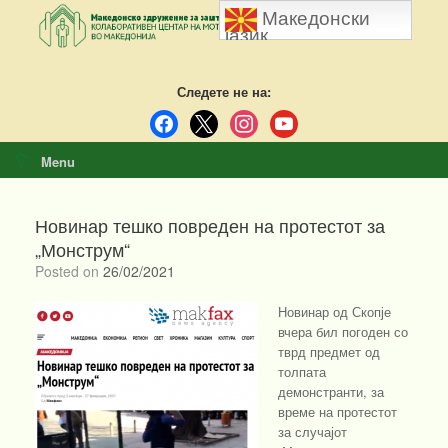
Skip
Македонски
to
јазик
content
Следете не на:
facebook
x
instagram
youtube
Menu
Новинар тешко повреден на протестот за
„Монструм“
Posted on
26/02/2021
Новинар од Скопје
вчера бил погоден со
тврд предмет од
толпата
демонстранти, за
време на протестот
за случајот