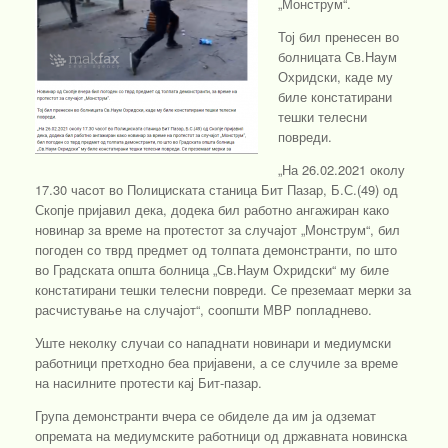
„Монструм“.
Тој бил пренесен во
болницата Св.Наум
Охридски, каде му
биле констатирани
тешки телесни
повреди.
„На 26.02.2021 околу
17.30 часот во Полициската станица Бит Пазар, Б.С.(49) од
Скопје пријавил дека, додека бил работно ангажиран како
новинар за време на протестот за случајот „Монструм“, бил
погоден со тврд предмет од толпата демонстранти, по што
во Градската општа болница „Св.Наум Охридски“ му биле
констатирани тешки телесни повреди. Се преземаат мерки за
расчистување на случајот“, соопшти МВР попладнево.
Уште неколку случаи со нападнати новинари и медиумски
работници претходно беа пријавени, а се случиле за време
на насилните протести кај Бит-пазар.
Група демонстранти вчера се обиделе да им ја одземат
опремата на медиумските работници од државната новинска