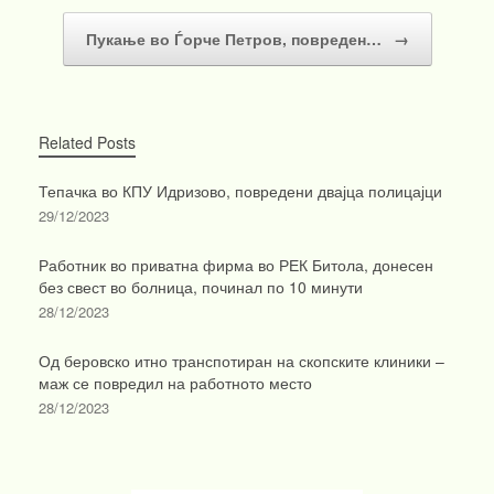
Пукање во Ѓорче Петров, повреден…
→
Related Posts
Тепачка во КПУ Идризово, повредени двајца полицајци
29/12/2023
Работник во приватна фирма во РЕК Битола, донесен
без свест во болница, починал по 10 минути
28/12/2023
Од беровско итно транспотиран на скопските клиники –
маж се повредил на работното место
28/12/2023