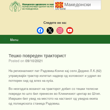
Skip
Македонски
to
јазик
content
Следете не на:
facebook
x
instagram
youtube
Menu
Тешко повреден тракторист
Posted on
09/10/2021
На регионалниот пат Радовиш-Конче кај село Дедино Л.К.(62)
управувајќи трактор излетал надвор од коловозот и удрил во
потпорен ѕид од влез на куќа.
Во незгодата возачот на тракторот добил со тешки телесни
повреди по што бил пренесен во Клиничкиот центар во Штип.
Извршен бил увид на местото на настанот од увидна екипа
од полициската станица Радовиш.