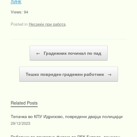
ЛИНК
Views: 94
Posted in
Несреќи при работа
.
Post navigation
←
Градежник починал по пад
Тешко повреден градежен работник
→
Related Posts
Тепачка во КПУ Идризово, повредени двајца полицајци
29/12/2023
Работник во приватна фирма во РЕК Битола, донесен