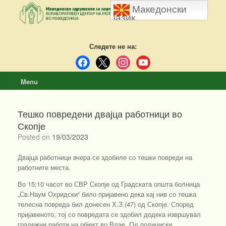
Skip
Македонски
to
јазик
content
Следете не на:
facebook
x
instagram
youtube
Menu
Тешко повредени двајца работници во
Скопје
Posted on
19/03/2023
Двајца работници вчера се здобиле со тешки повреди на
работните места.
Во 15:10 часот во СВР Скопје од Градската општа болница
„Св.Наум Охридски“ било пријавено дека кај нив со тешка
телесна повреда бил донесен Х.З.(47) од Скопје. Според
пријавеното, тој со повредата се здобил додека извршувал
градежни работи на објект во Влае. Од полициски