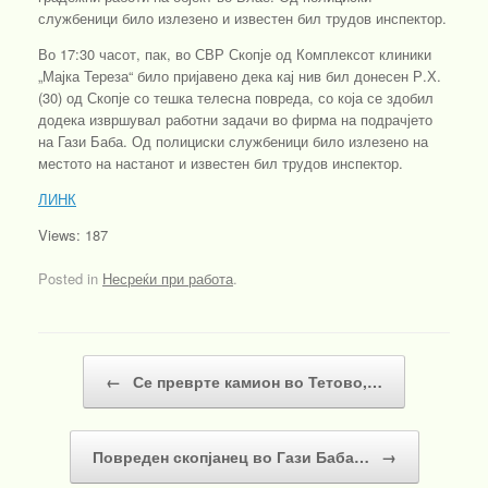
службеници било излезено и известен бил трудов инспектор.
Во 17:30 часот, пак, во СВР Скопје од Комплексот клиники
„Мајка Тереза“ било пријавено дека кај нив бил донесен Р.Х.
(30) од Скопје со тешка телесна повреда, со која се здобил
додека извршувал работни задачи во фирма на подрачјето
на Гази Баба. Од полициски службеници било излезено на
местото на настанот и известен бил трудов инспектор.
ЛИНК
Views: 187
Posted in
Несреќи при работа
.
Post navigation
←
Се преврте камион во Тетово,…
Повреден скопјанец во Гази Баба…
→