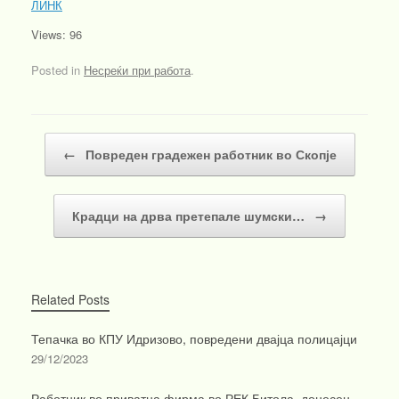
ЛИНК
Views: 96
Posted in
Несреќи при работа
.
Post navigation
←
Повреден градежен работник во Скопје
Крадци на дрва претепале шумски…
→
Related Posts
Тепачка во КПУ Идризово, повредени двајца полицајци
29/12/2023
Работник во приватна фирма во РЕК Битола, донесен