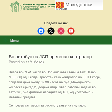
Skip
Македонски
to
јазик
content
Следете не на:
facebook
x
instagram
youtube
Menu
Во автобус на ЈСП претепан контролор
Posted on
11/10/2023
Вчера во 09.41 часот во Полициската станица Бит Пазар,
М.Ш.(36) од Скопје, вработен како контролор во ЈСП Скопје,
пријавил дека околу 09.30 часот на бул.„Македонско-
косовска бригада“, додека извршувал работни задачи во
автобус, бил физички нападнат од Х.Ј, кој употребил и
метален предмет.
Се преземаат мерки за расчистување на случајот.