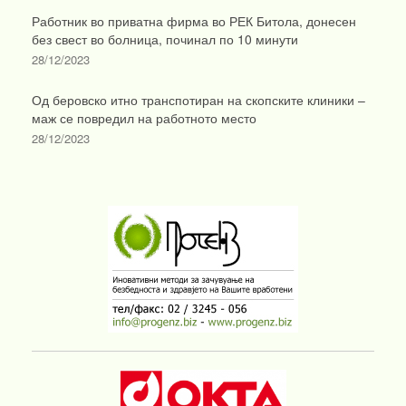
Работник во приватна фирма во РЕК Битола, донесен
без свест во болница, починал по 10 минути
28/12/2023
Од беровско итно транспотиран на скопските клиники –
маж се повредил на работното место
28/12/2023