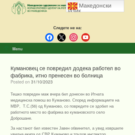
Skip
Македонски
to
јазик
content
Следете не на:
facebook
x
instagram
youtube
Menu
Кумановец се повредил додека работел во
фабрика, итно пренесен во болница
Posted on
31/10/2023
Тешко повреден маж вчера бил донесен во Итната
медицинска помош во Куманово. Според информациите на
МВР, Т.С.(56) од Куманово, со повредите се здобил на
работното место во фабрика во кумановското село
Доброшане.
За настанот бил известен Јавен обвинител, а увид извршиле
увидна екипа од СВР Куманово и трудов инспектор.