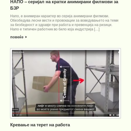
НАПО – серијал на кратки анимирани филмови за
БЗР
Напо, e aнимиран карактер во серија анимирани филмови.
Обезбедува лесни вести и провокации за воведувањето на теми
за безбедност и здравје при работа и превенција на ризици.
Напо е типичен работник во било која индустрија […]
повеќе
Кревање на терет на работа