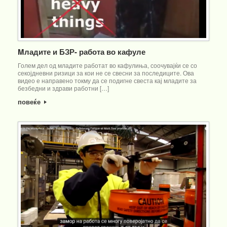
Mладите и БЗР- работа во кафуле
Голем дел од младите работат во кафулиња, соочувајќи се со
секојдневни ризици за кои не се свесни за последиците. Ова
видео е направено токму да се подигне свеста кај младите за
безбедни и здрави работни […]
повеќе