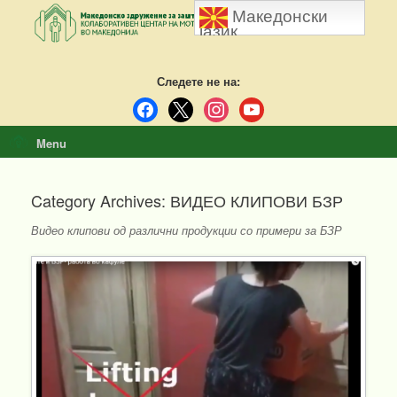
Skip
Македонски
to
јазик
content
Следете не на:
facebook
x
instagram
youtube
Menu
Category Archives:
ВИДЕО КЛИПОВИ БЗР
Видео клипови од различни продукции со примери за БЗР