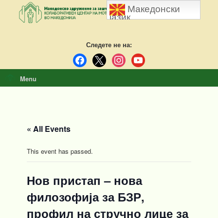
Skip
Македонски
to
јазик
content
Следете не на:
facebook
x
instagram
youtube
Menu
« All Events
This event has passed.
Нов пристап – нова
филозофија за БЗР,
профил на стручно лице за