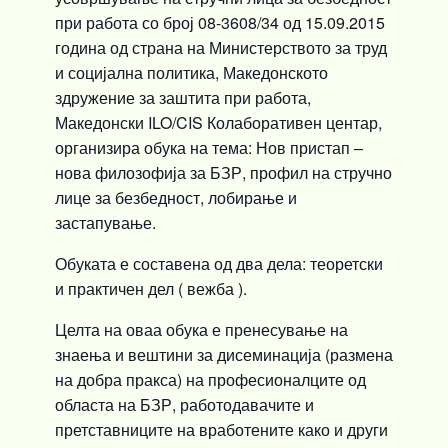
при работа со број 08-3608/34 од 15.09.2015
година од страна на Министерството за труд
и социјална политика, Македонското
здружение за заштита при работа,
Македонски ILO/CIS Колаборативен центар,
организира обука на тема: Нов пристап –
нова филозофија за БЗР, профил на стручно
лице за безбедност, лобирање и
застапување.
Обуката е составена од два дела: теоретски
и практичен дел ( вежба ).
Целта на оваа обука е пренесување на
знаења и вештини за дисеминација (размена
на добра пракса) на професионалците од
областа на БЗР, работодавачите и
претставниците на вработените како и други