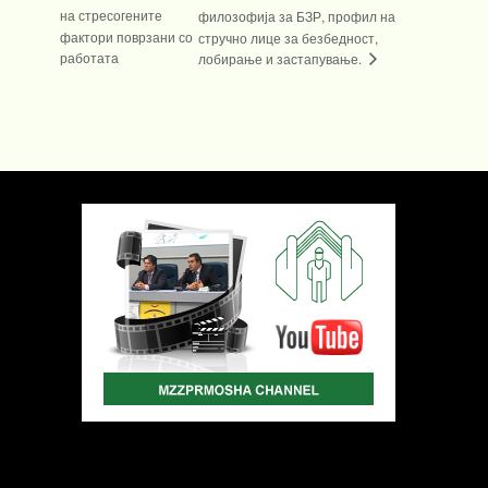
на стресогените
филозофија за БЗР, профил на
фактори поврзани со
стручно лице за безбедност,
работата
лобирање и застапување.