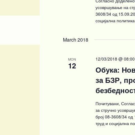
Согласно доделенот
усовршување на стр
3608/34 од 15.09.2
социјална политика
March 2018
12/03/2018 @ 08:00
MON
12
Обука: Но
за БЗР, пр
безбеднос
Почитувани, Согла
за стручно усовршу
број 08-3608/34 од
труд и социјална п