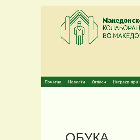
Skip
to
content
Почетна
Новости
Огласи
Несреќи при 
ОБУКА