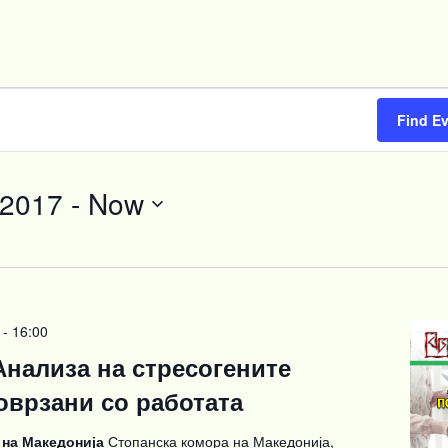
Find E
/2017
 - 
Now
-
16:00
Анализа на стресогените
оврзани со работата
 на Македонија
Стопанска комора на Македонија,