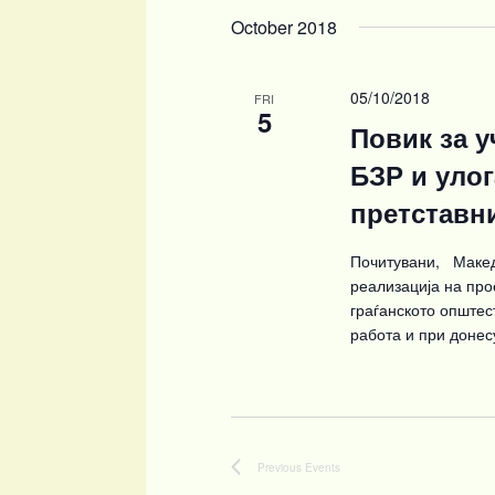
October 2018
05/10/2018
FRI
5
Повик за у
БЗР и улог
претставн
Почитувани, Макед
реализација на про
граѓанското општест
работа и при донес
Previous
Events