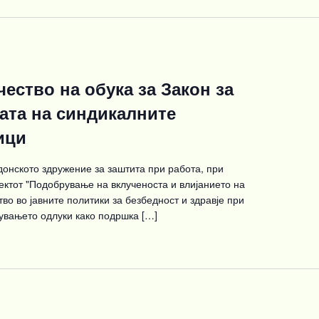
чество на обука за Закон за
ата на синдикалните
ици
онското здружение за заштита при работа, при
ектот "Подобрување на вклученоста и влијанието на
во во јавните политики за безбедност и здравје при
увањето одлуки како подршка […]