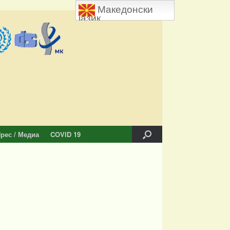
Македонски
јазик
рес / Медиа
COVID 19