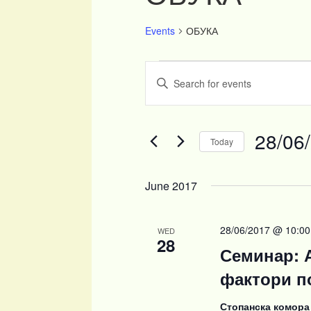
Events
ОБУКА
Events
Events
Enter
Search
Keyword.
and
Search
Views
for
Navigation
Events
28/06
Today
by
Keyword.
Select
date.
June 2017
28/06/2017 @ 10:00
WED
28
Семинар: 
фактори п
Стопанска комора