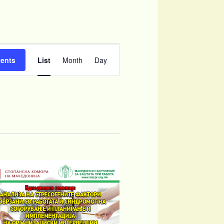
Event
Views
vents
List
Month
Day
Navigation