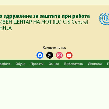
Следете не на:
facebook
x
instagram
youtube
работа
Обуки
Проекти
За нас
Библиотека
Линкови
П