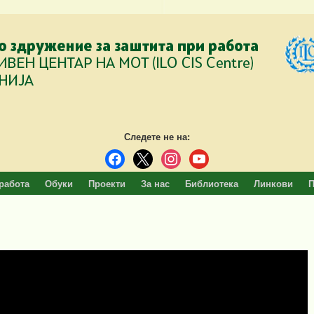
Следете не на:
facebook
x
instagram
youtube
работа
Обуки
Проекти
За нас
Библиотека
Линкови
П