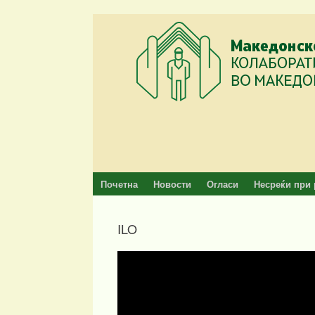
Skip
to
content
Почетна
Новости
Огласи
Несреќи при 
ILO