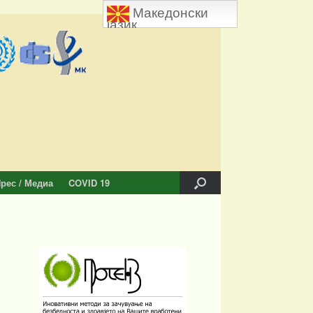
Македонски
јазик
рес / Медиа
COVID 19