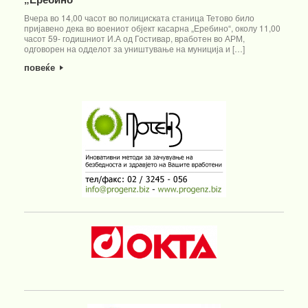
Вчера во 14,00 часот во полициската станица Тетово било
пријавено дека во воениот објект касарна „Еребино“, околу 11,00
часот 59- годишниот И.А од Гостивар, вработен во АРМ,
одговорен на одделот за уништување на муниција и […]
повеќе