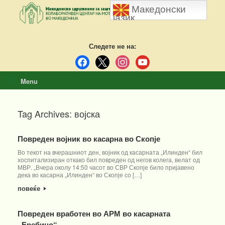
Skip
Македонски
to
јазик
content
Следете не на:
facebook
x
instagram
youtube
Menu
Tag Archives:
војска
Повреден војник во касарна во Скопје
Во текот на вчерашниот ден, војник од касарната „Илинден“ бил
хоспитализиран откако бил повреден од негов колега, велат од
МВР. „Вчера околу 14:50 часот во СВР Скопје било пријавено
дека во касарна „Илинден“ во Скопје со […]
повеќе
Повреден вработен во АРМ во касарната
„Еребино“