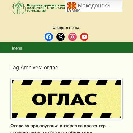
Skip
Македонски
to
јазик
content
Следете не на:
facebook
x
instagram
youtube
Menu
Tag Archives:
оглас
Оглас за пројавување интерес за презентер –
стручно лице, за обука од областа на