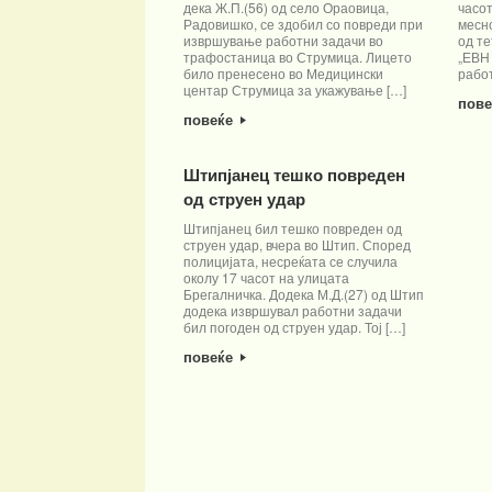
дека Ж.П.(56) од село Ораовица,
часот
Радовишко, се здобил со повреди при
месно
извршување работни задачи во
од те
трафостаница во Струмица. Лицето
„ЕВН
било пренесено во Медицински
рабо
центар Струмица за укажување […]
пов
повеќе
Штипјанец тешко повреден
од струен удар
Штипјанец бил тешко повреден од
струен удар, вчера во Штип. Според
полицијата, несреќата се случила
околу 17 часот на улицата
Брегалничка. Додека М.Д.(27) од Штип
додека извршувал работни задачи
бил погоден од струен удар. Тој […]
повеќе