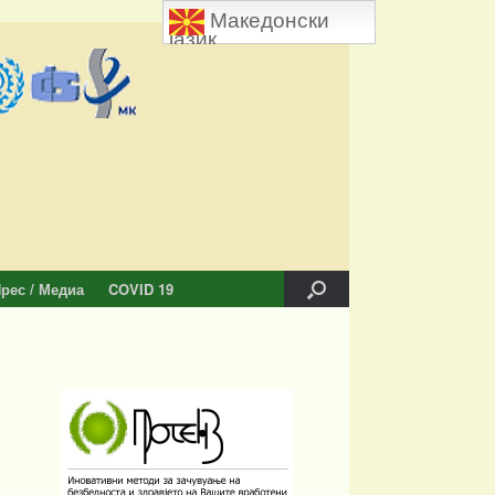
Македонски
јазик
рес / Медиа
COVID 19