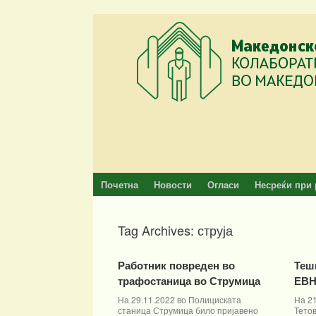
Skip
to
content
Почетна
Новости
Огласи
Несреќи при 
Tag Archives:
струја
Работник повреден во
Теш
трафостаница во Струмица
ЕВН
На 29.11.2022 во Полициската
На 21
станица Струмица било пријавено
Тетов