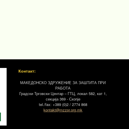
Контакт:
МАКЕДОНСКО ЗДРУЖЕНИЕ ЗА ЗАШТИТА ПРИ
РАБОТА
Градски Трговски Центар – ГТЦ, локал 582, кат 1,
секција 369 - Скопје
tel./fax: +389 (0)2 / 2774 868
kontakt@mzzpr.org.mk