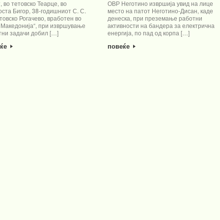
, во тетовско Теарце, во
ОВР Неготино извршија увид на лице
ста Бигор, 38-годишниот С. С.
место на патот Неготино-Дисан, каде
товско Рогачево, вработен во
денеска, при преземање работни
 Македонија“, при извршување
активности на бандера за електрична
тни задачи добил […]
енергија, по пад од корпа […]
еќе
повеќе