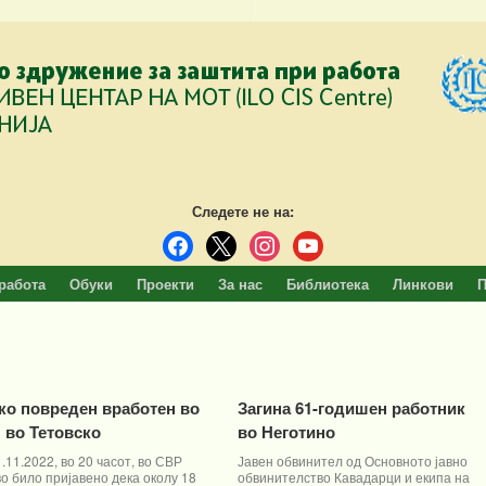
Следете не на:
facebook
x
instagram
youtube
работа
Обуки
Проекти
За нас
Библиотека
Линкови
П
ко повреден вработен во
Загина 61-годишен работник
 во Тетовско
во Неготино
.11.2022, во 20 часот, во СВР
Јавен обвинител од Основното јавно
о било пријавено дека околу 18
обвинителство Кавадарци и екипа на