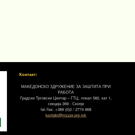
Контакт:
МАКЕДОНСКО ЗДРУЖЕНИЕ ЗА ЗАШТИТА ПРИ
РАБОТА
Градски Трговски Центар – ГТЦ, локал 582, кат 1,
секција 369 - Скопје
tel./fax: +389 (0)2 / 2774 868
kontakt@mzzpr.org.mk