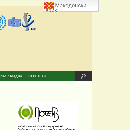
Македонски
јазик
рес / Медиа
COVID 19