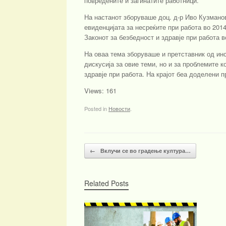
повредените и загинатите работници.
На настанот зборуваше доц. д-р Иво Кузманов
евиденцијата за несреќите при работа во 2014
Законот за безбедност и здравје при работа в
На оваа тема зборуваше и претставник од ин
дискусија за овие теми, но и за проблемите к
здравје при работа. На крајот беа доделени 
Views: 161
Posted in
Новости
.
Post navigation
←
Вклучи се во градење култура…
Related Posts