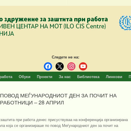
Следете не на:
facebook
x
instagram
youtube
работа
Обуки
Проекти
За нас
Библиотека
Линкови
П
 ПОВОД МЕЃУНАРОДНИОТ ДЕН ЗА ПОЧИТ НА
РАБОТНИЦИ – 28 АПРИЛ
заштита при работа денес присуствуваа на конференција организирана
ла која се организираше по повод Меѓународниот ден за почит на