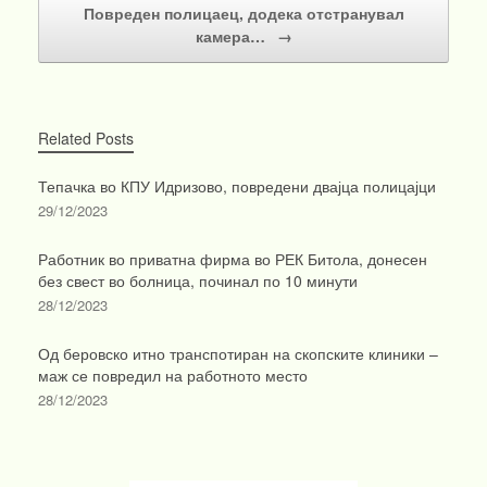
Повреден полицаец, додека отстранувал
камера…
→
Related Posts
Тепачка во КПУ Идризово, повредени двајца полицајци
29/12/2023
Работник во приватна фирма во РЕК Битола, донесен
без свест во болница, починал по 10 минути
28/12/2023
Од беровско итно транспотиран на скопските клиники –
маж се повредил на работното место
28/12/2023