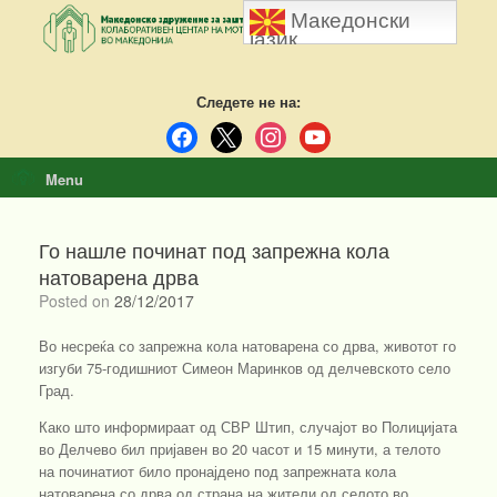
Skip
Македонски
to
јазик
content
Следете не на:
facebook
x
instagram
youtube
Menu
Го нашле починат под запрежна кола
натоварена дрва
Posted on
28/12/2017
Во несреќа со запрежна кола натоварена со дрва, животот го
изгуби 75-годишниот Симеон Маринков од делчевското село
Град.
Како што информираат од СВР Штип, случајот во Полицијата
во Делчево бил пријавен во 20 часот и 15 минути, а телото
на починатиот било пронајдено под запрежната кола
натоварена со дрва од страна на жители од селото во