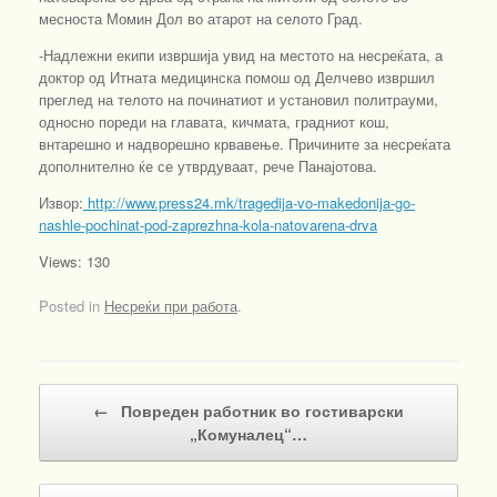
месноста Момин Дол во атарот на селото Град.
-Надлежни екипи извршија увид на местото на несреќата, а
доктор од Итната медицинска помош од Делчево извршил
преглед на телото на починатиот и установил политрауми,
односно пореди на главата, кичмата, градниот кош,
внтарешно и надворешно крвавење. Причините за несреќата
дополнително ќе се утврдуваат, рече Панајотова.
Извор:
http://www.press24.mk/tragedija-vo-makedonija-go-
nashle-pochinat-pod-zaprezhna-kola-natovarena-drva
Views: 130
Posted in
Несреќи при работа
.
Post navigation
←
Повреден работник во гостиварски
„Комуналец“…