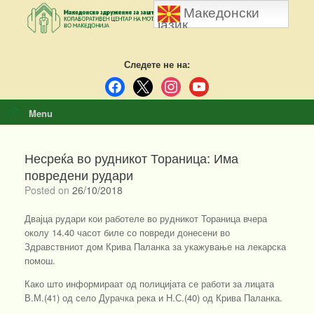
Skip
Македонски
to
јазик
content
Следете не на:
facebook
x
instagram
youtube
Menu
Несреќа во рудникот Тораница: Има
повредени рудари
Posted on
26/10/2018
Двајца рудари кои работеле во рудникот Тораница вчера
околу 14.40 часот биле со повреди донесени во
Здравствниот дом Крива Паланка за укажување на лекарска
помош.
Како што информираат од полицијата се работи за лицата
В.М.(41) од село Дурачка река и Н.С.(40) од Крива Паланка.