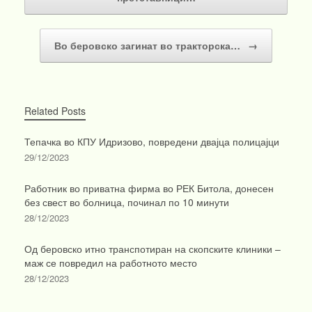
Во беровско загинат во тракторска…
→
Related Posts
Тепачка во КПУ Идризово, повредени двајца полицајци
29/12/2023
Работник во приватна фирма во РЕК Битола, донесен
без свест во болница, починал по 10 минути
28/12/2023
Од беровско итно транспотиран на скопските клиники –
маж се повредил на работното место
28/12/2023