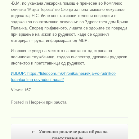
-В.М. по укажана лекарска помош е пренесен во Комплекс
клиники “Мајка Тереза” во Скопје за понатамошно лекување
додека кај Н.С. биле констатирани телесни повреди и е
задржан за понатамошно лекување во Здравствен дом Крива
Паланка. Според пријавеното, лицата се здобиле со повреди
при вршење на ископ во рудникот, каде се одронил
материјал – руда, информираат од МВР.
Извршен е увид на местото на настанот од страна на
полициски службеници, трудов инспектор, државен рударски
инспектор и претставници од рудникот.
ИЗВОР:
https://lider.com.mk/hronika/nesrekja-vo-rudnikot-
toranica-ima-povredeni-rudari/
Views: 167
Posted in
Несреќи при работа
.
Post navigation
←
Успешно реализирана обука за
претставници…