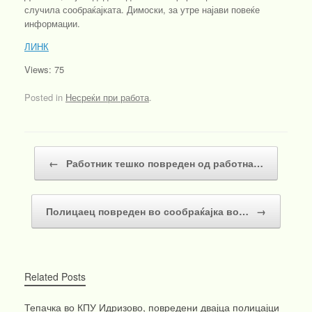
случила сообраќајката. Димоски, за утре најави повеќе
информации.
ЛИНК
Views: 75
Posted in
Несреќи при работа
.
Post navigation
←
Работник тешко повреден од работна…
Полицаец повреден во сообраќајка во…
→
Related Posts
Тепачка во КПУ Идризово, повредени двајца полицајци