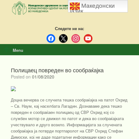
Skip
Македонски
to
јазик
content
Следете не на:
facebook
x
instagram
youtube
Menu
Полицаец повреден во сообраќајка
Posted on
01/08/2020
Доцна вечерва се случила тешка сообраќајка на патот Охрид
– Св. Наум, кај населбата Лагадин. Дознаваме дека тешко
повреден е сообраќаен полицаец од СВР Охрид кој со
службен мотор се движел по патот и дека во сообраќајката
учествувало и друго возило. Информацијата за случената
сообраќајка ја потврди портпаролот на СВР Охрид Стефан
Димоски, кој не даде подетални информации како се