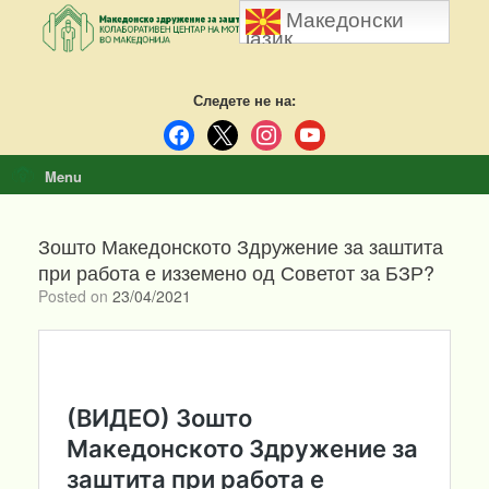
Skip
Македонски
to
јазик
content
Следете не на:
facebook
x
instagram
youtube
Menu
Зошто Македонското Здружение за заштита
при работа е изземено од Советот за БЗР?
Posted on
23/04/2021