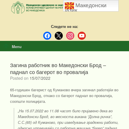
Skip
Македонски
to
јазик
content
Следете не на:
facebook
x
instagram
youtube
Menu
Загина работник во Македонски Брод –
паднал со багерот во провалија
Posted on
15/07/2022
65-годишен багерист од Куманово вчера загинал работејќи во
Македонски Брод, откако со багерот паднал во провалија,
соопшти полицијата.
„На 15.07.2022 во 11.08 часот било пријавено дека во
Македонски Брод, во месноста викана “Долна ричка”,
С.С.(65) од Куманово, при изведување градежни работи,
односно управувајќи со работна машина “багер” паднал