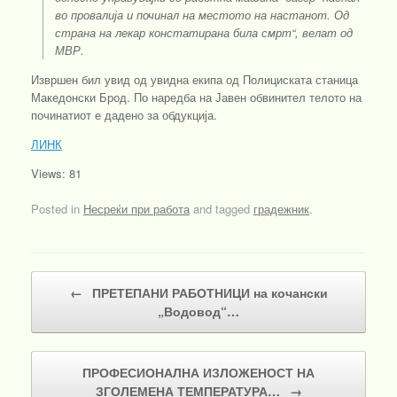
во провалија и починал на местото на настанот. Од
страна на лекар констатирана била смрт“, велат од
МВР.
Извршен бил увид од увидна екипа од Полициската станица
Македонски Брод. По наредба на Јавен обвинител телото на
починатиот е дадено за обдукција.
ЛИНК
Views: 81
Posted in
Несреќи при работа
and tagged
градежник
.
Post navigation
←
ПРЕТЕПАНИ РАБОТНИЦИ на кочански
„Водовод“…
ПРОФЕСИОНАЛНА ИЗЛОЖЕНОСТ НА
ЗГОЛЕМЕНА ТЕМПЕРАТУРА…
→