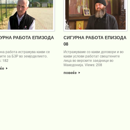
УРНА РАБОТА ЕПИЗОДА
СИГУРНА РАБОТА ЕПИЗОДА
08
на работа истражува какви се
Истражуваме со какви договори и во
ите за БЗР во земјоделието.
какви услови работат свештените
: 182
лица во верските заедници во
Македонија. Views: 208
еќе
повеќе