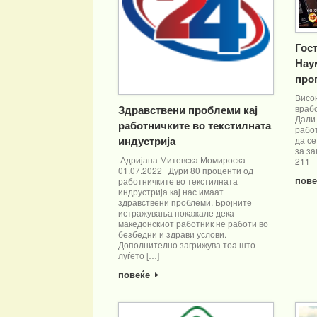
Гос
Нау
про
Висо
Здравствени проблеми кај
врабо
Дали
работничките во текстилната
работ
индустрија
да се
за за
Адријана Митевска Момироска
211
01.07.2022 Дури 80 проценти од
пов
работничките во текстилната
индрустрија кај нас имаат
здравствени проблеми. Бројните
истражувања покажале дека
македонскиот работник не работи во
безбедни и здрави услови.
Дополнително загрижува тоа што
луѓето […]
повеќе