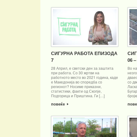
СИГУРНА РАБОТА ЕПИЗОДА
СИГ
7
06 
28 Април, е светски ден за заштита
Во н
при работа. Со 30 жртви на
незг
работното место во 2021 година, каде
дваес
е Македонија во споредба со
со дв
регионот? Носиме приказни,
Ласка
статистики, факти од Скопје,
Буга
Подгорица и Приштина. Ги […]
бројк
повеќе
пов