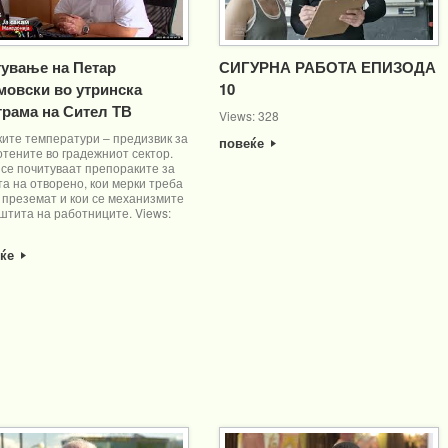
тување на Петар
СИГУРНА РАБОТА ЕПИЗОДА
мовски во утринска
10
грама на Сител ТВ
Views: 328
ките температури – предизвик за
повеќе
тените во градежниот сектор.
 се почитуваат препораките за
а на отворено, кои мерки треба
 преземат и кои се механизмите
штита на работниците. Views:
еќе