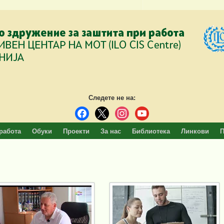
Следете не на:
facebook
x
instagram
youtube
работа
Обуки
Проекти
За нас
Библиотека
Линкови
П