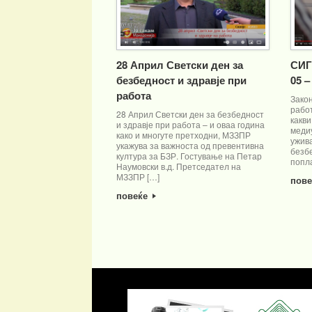
28 Април Светски ден за
СИГ
безбедност и здравје при
05 
работа
Закон
рабо
28 Април Светски ден за безбедност
какви
и здравје при работа – и оваа година
меди
како и многуте претходни, МЗЗПР
ужива
укажува за важноста од превентивна
безбе
култура за БЗР. Гостување на Петар
попла
Наумовски в.д. Претседател на
МЗЗПР […]
пов
повеќе
Post navigation