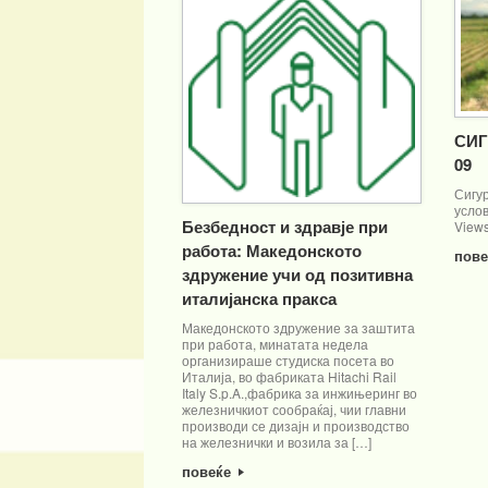
СИГ
09
Сигур
услов
Безбедност и здравје при
Views
работа: Македонското
пов
здружение учи од позитивна
италијанска пракса
Македонското здружение за заштита
при работа, минатата недела
организираше студиска посета во
Италија, во фабриката Hitachi Rail
Italy S.p.A.,фабрика за инжињеринг во
железничкиот сообраќај, чии главни
производи се дизајн и производство
на железнички и возила за […]
повеќе