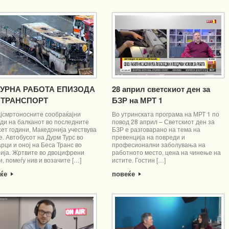
УРНА РАБОТА ЕПИЗОДА
28 април светскиот ден за
– ТРАНСПОРТ
БЗР на МРТ 1
ајсмртоносните сообраќајни
Во утринската програма на МРТ 1 по
оди на балканот во последните
повод 28 април – Светскиот ден за
ет години, Македонија учествува
БЗР е разговарано на тема на
е. Автобусот на Дурм Турс во
превенција на повреди и
рци и оној на Беса Транс во
професионални заболувања на
рија. Жртвите во двоцифрени
работното место, цена на чинење на
и, помеѓу нив и возачите […]
истите. Гостин […]
еќе
повеќе