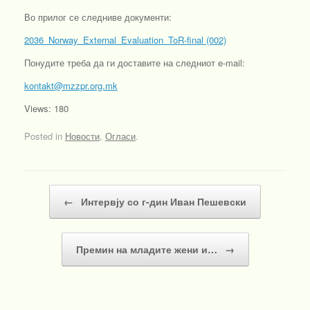
Во прилог се следниве документи:
2036_Norway_External_Evaluation_ToR-final (002)
Понудите треба да ги доставите на следниот e-mail:
kontakt@mzzpr.org.mk
Views: 180
Posted in
Новости
,
Огласи
.
Post navigation
←
Интервју со г-дин Иван Пешевски
Премин на младите жени и…
→