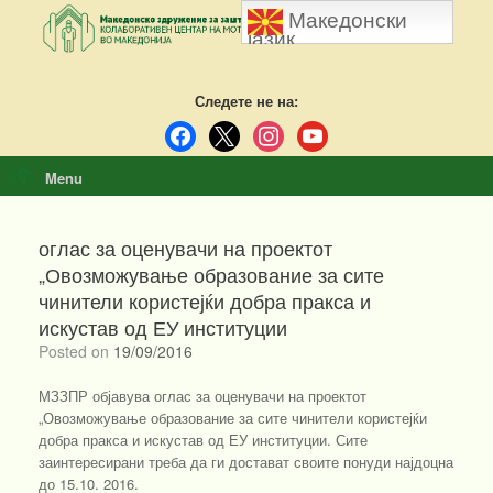
Skip
Македонски
to
јазик
content
Следете не на:
facebook
x
instagram
youtube
Menu
оглас за оценувачи на проектот
„Овозможување образование за сите
чинители користејќи добра пракса и
искустав од ЕУ институции
Posted on
19/09/2016
МЗЗПР објавува оглас за оценувачи на проектот
„Овозможување образование за сите чинители користејќи
добра пракса и искустав од ЕУ институции. Сите
заинтересирани треба да ги достават своите понуди најдоцна
до 15.10. 2016.