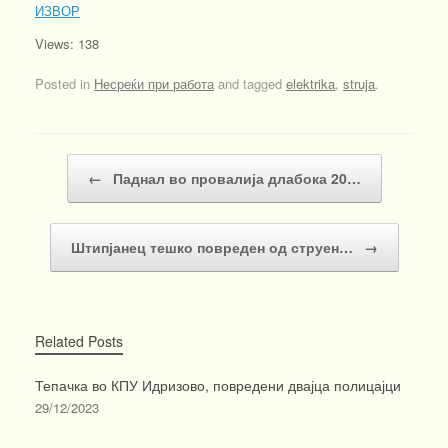
ИЗВОР
Views: 138
Posted in
Несреќи при работа
and tagged
elektrika
,
struja
.
Post navigation
←
Паднал во провалија длабока 20…
Штипјанец тешко повреден од струен…
→
Related Posts
Тепачка во КПУ Идризово, повредени двајца полицајци
29/12/2023