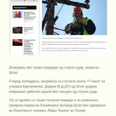
Штипјанец бил тешко повреден од струен удар, вчера во
Штип.
Според полицијата, несреќата се случила околу 17 часот на
улицата Брегалничка. Додека М.Д.(27) од Штип додека
извршувал работни задачи бил погоден од струен удар.
Тој се здобил со тешки телесни повреди и по укажаната
лекарска помош во Клиничката болница Штип бил препратен
во Комплексот клиники „Мајка Тереза“ во Скопје.