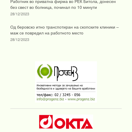
Работник во приватна фирма во РЕК Битола, донесен
без свест во болница, починал по 10 минути
28/12/2023
Од беровско итно транспотиран на скопските клиники –
маж се повредил на работното место
28/12/2023