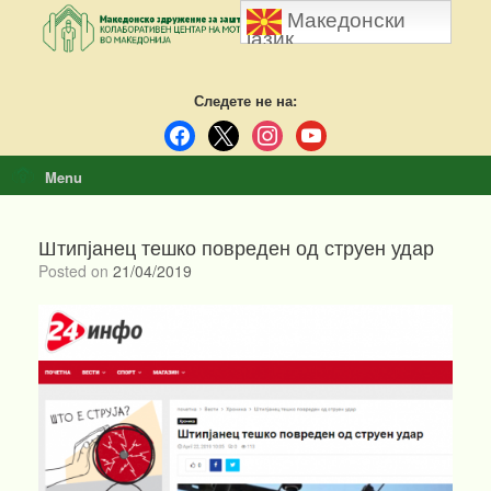
Skip
Македонски
to
јазик
content
Следете не на:
facebook
x
instagram
youtube
Menu
Штипјанец тешко повреден од струен удар
Posted on
21/04/2019