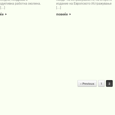
одуктивна работна околина.
издание на Европското Истражување
 […]
[…]
еќе
повеќе
« Previous
1
2