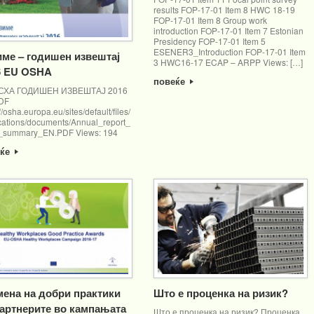
results FOP-17-01 Item 8 HWC 18-19
FOP-17-01 Item 8 Group work
introduction FOP-17-01 Item 7 Estonian
Presidency FOP-17-01 Item 5
ESENER3_Introduction FOP-17-01 Item
име – годишен извештај
3 HWC16-17 ECAP – ARPP Views: […]
6 EU OSHA
повеќе
СХА ГОДИШЕН ИЗВЕШТАЈ 2016
DF
//osha.europa.eu/sites/default/files/
cations/documents/Annual_report_
_summary_EN.PDF Views: 194
еќе
мена на добри практики
Што е проценка на ризик?
партнерите во кампањата
Што е проценка на ризик? Проценка