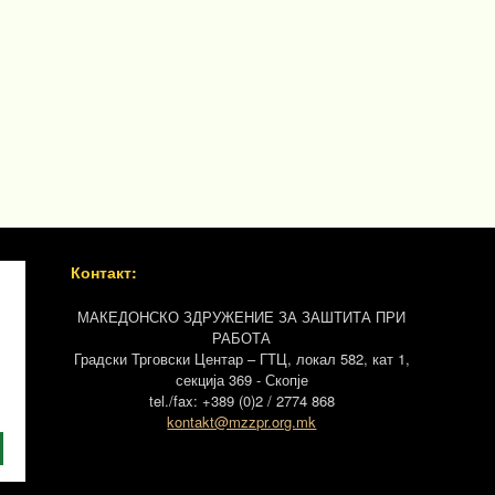
Контакт:
МАКЕДОНСКО ЗДРУЖЕНИЕ ЗА ЗАШТИТА ПРИ
РАБОТА
Градски Трговски Центар – ГТЦ, локал 582, кат 1,
секција 369 - Скопје
tel./fax: +389 (0)2 / 2774 868
kontakt@mzzpr.org.mk