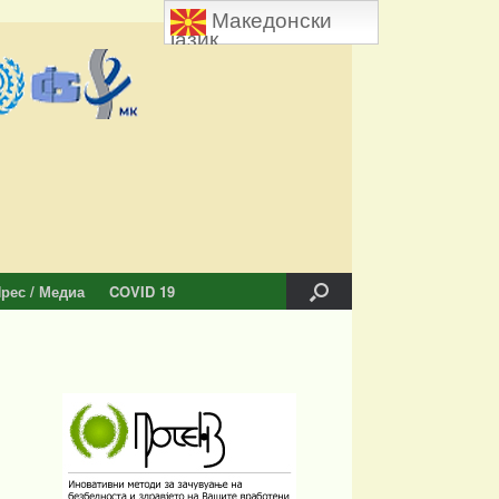
Македонски
јазик
рес / Медиа
COVID 19