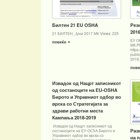
Билтен 21 EU OSHA
Рез
201
21 БИЛТЕН_Јуни 2017 МК Views: 225
ЕУ О
повеќе
МК.P
https:
publi
2016
пов
Извадок од Нацрт записникот
од состаноците на ЕU-ОSHA
Бирото и Управниот одбор во
врска со Стратегијата за
здрави работни места
Кампања 2018-2019
Извадок од Нацрт записникот од
Раз
состаноците на ЕУ-ОСХА Бирото и
Управниот одбор во врска со
на 
Стратегијата за здрави работни