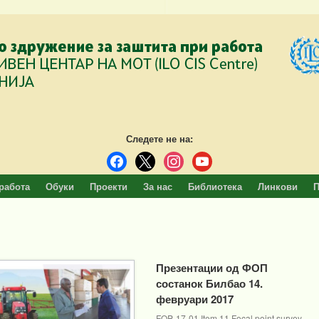
Следете не на:
facebook
x
instagram
youtube
работа
Обуки
Проекти
За нас
Библиотека
Линкови
П
Презентации од ФОП
состанок Билбао 14.
февруари 2017
FOP-17-01 Item 11 Focal point survey