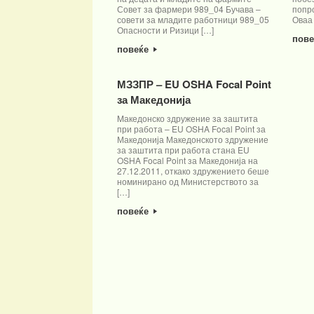
попр
Совет за фармери 989_04 Бучава –
Оваа
совети за младите работници 989_05
Опасности и Ризици […]
пов
повеќе
МЗЗПР – EU OSHA Focal Point
за Македонија
Mакедонско здружение за заштита
при работа – EU OSHA Focal Point за
Македонија Македонското здружение
за заштита при работа стана EU
OSHA Focal Point за Македонија на
27.12.2011, откако здружението беше
номинирано од Министерството за
[…]
повеќе
Post navigation