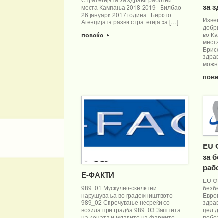
за 
места Кампања 2018-2019 Билбао,
26 јануари 2017 година Бирото
Изве
Агенцијата разви стратегија за […]
добр
во К
повеќе
места
Брис
здра
можно
пов
EU 
за б
раб
Е-ФАКТИ
EU O
безбе
989_01 Мускулно-скелетни
Eвроп
нарушувања во градежништвото
здрав
989_02 Спречување несреќи со
цел д
возила при градба 989_03 Заштита
побе
на децата и младите на фармите –