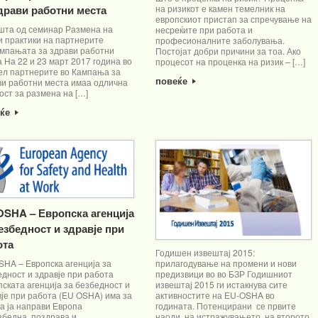
здрави работни места
на ризикот е камен темелник на
европскиот пристап за спречување на
шта од семинар Размена на
несреќите при работа и
и практики на партнерите
професионалните заболувања.
ампањата за здрави работни
Постојат добри причини за тоа. Ако
 На 22 и 23 март 2017 година во
процесот на проценка на ризик – […]
ел партнерите во Кампања за
повеќе
ви работни места имаа одлична
ст за размена на […]
еќе
OSHA – Европска агенција
езбедност и здравје при
ота
Годишен извештај 2015:
SHA – Европска агенција за
прилагодување на промени и нови
дност и здравје при работа
предизвици во во БЗР Годишниот
ската агенција за безбедност и
извештај 2015 ги истакнува сите
је при работа (EU OSHA) има за
активностите на ЕU-OSHA во
а ја направи Европа
годината. Потенцирани се првите
збедна, поздрава и
наоди на истражувањето, на второто