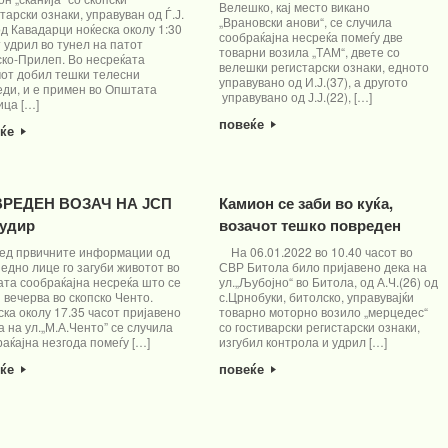
Велешко, кај место викано
тарски ознаки, управуван од Ѓ.Ј.
„Врановски aнови“, се случила
од Кавадарци ноќеска околу 1:30
сообраќајна несреќа помеѓу две
 удрил во тунел на патот
товарни возила „ТАМ“, двете со
ско-Прилеп. Во несреќата
велешки регистарски ознаки, едното
чот добил тешки телесни
управувано од И.Ј.(37), а другото
еди, и е примен во Општата
управувано од Ј.Ј.(22), […]
ица […]
повеќе
еќе
РЕДЕН ВОЗАЧ НА ЈСП
Камион се заби во куќа,
судир
возачот тешко повреден
ед првичните информации од
На 06.01.2022 во 10.40 часот во
едно лице го загуби животот во
СВР Битола било пријавено дека на
ата сообраќајна несреќа што се
ул.„Љубојно“ во Битола, од А.Ч.(26) од
 вечерва во скопско Ченто.
с.Црнобуки, битолско, управувајќи
ка околу 17.35 часот пријавено
товарно моторно возило „мерцедес“
а на ул.„М.А.Ченто” се случила
со гостиварски регистарски ознаки,
аќајна незгода помеѓу […]
изгубил контрола и удрил […]
еќе
повеќе