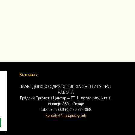
Контакт:
МАКЕДОНСКО ЗДРУЖЕНИЕ ЗА ЗАШТИТА ПРИ
РАБОТА
Градски Трговски Центар – ГТЦ, локал 582, кат 1,
секција 369 - Скопје
tel./fax: +389 (0)2 / 2774 868
kontakt@mzzpr.org.mk