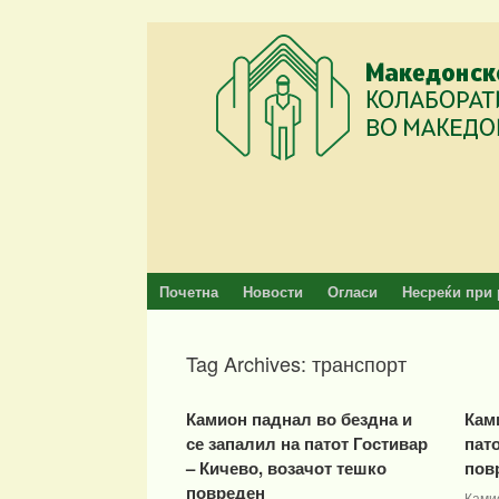
Skip
to
content
Почетна
Новости
Огласи
Несреќи при 
Tag Archives:
транспорт
Камион паднал во бездна и
Кам
се запалил на патот Гостивар
пат
– Кичево, возачот тешко
пов
повреден
Камио