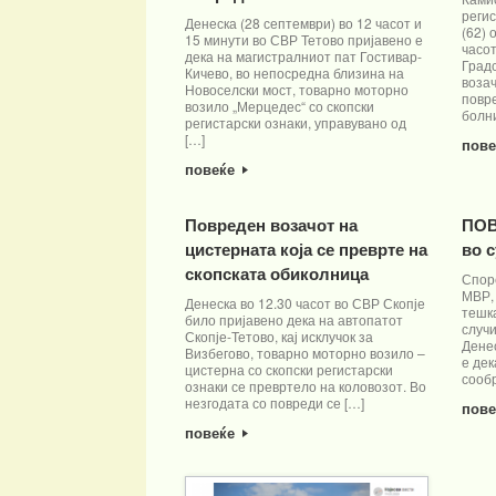
регис
Денеска (28 септември) во 12 часот и
(62) 
15 минути во СВР Тетово пријавено е
часот
дека на магистралниот пат Гостивар-
Град
Кичево, во непосредна близина на
воза
Новоселски мост, товарно моторно
повр
возило „Мерцедес“ со скопски
болн
регистарски ознаки, управувано од
[…]
пов
повеќе
Повреден возачот на
ПОВ
цистерната која се преврте на
во 
скопската обиколница
Спор
МВР, 
Денеска во 12.30 часот во СВР Скопје
тешк
било пријавено дека на автопатот
случи
Скопје-Тетово, кај исклучок за
Денес
Визбегово, товарно моторно возило –
е дек
цистерна со скопски регистарски
сообр
ознаки се превртело на коловозот. Во
незгодата со повреди се […]
пов
повеќе