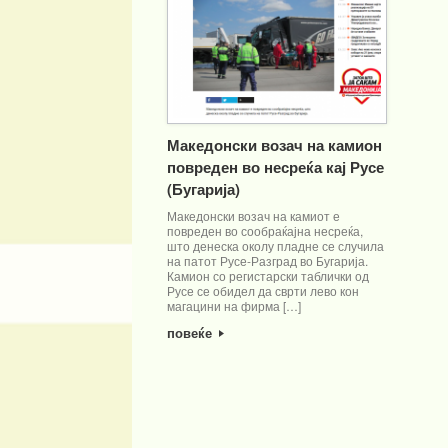
Македонски возач на камион
повреден во несреќа кај Русе
(Бугарија)
Македонски возач на камиот е
повреден во сообраќајна несреќа,
што денеска околу пладне се случила
на патот Русе-Разград во Бугарија.
Камион со регистарски таблички од
Русе се обидел да сврти лево кон
магацини на фирма […]
повеќе