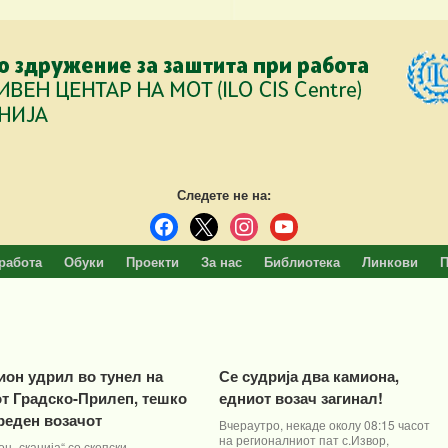
Следете не на:
facebook
x
instagram
youtube
работа
Обуки
Проекти
За нас
Библиотека
Линкови
П
ион удрил во тунел на
Се судрија два камиона,
от Градско-Прилеп, тешко
едниот возач загинал!
реден возачот
Вчераутро, некаде околу 08:15 часот
на регионалниот пат с.Извор,
н „сканија“ со скопски