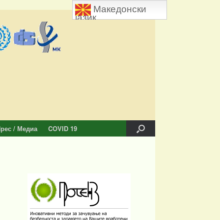
Македонски
јазик
рес / Медиа
COVID 19